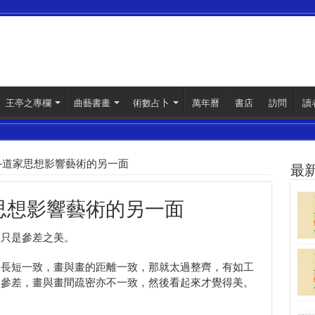
王亭之專欄
曲藝書畫
術數占卜
萬年曆
書店
訪問
讀
─道家思想影響藝術的另一面
最
思想影響藝術的另一面
，只是參差之美。
得長短一致，畫與畫的距離一致，那就太過整齊，有如工
短參差，畫與畫間疏密亦不一致，然後看起來才覺得美。