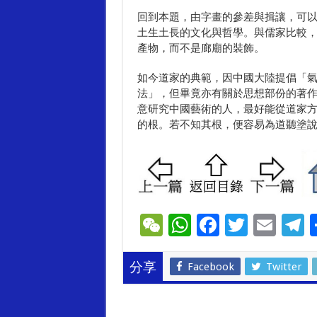
回到本題，由字畫的參差與揖讓，可
土生土長的文化與哲學。與儒家比較
產物，而不是廊廟的裝飾。
如今道家的典範，因中國大陸提倡「
法」，但畢竟亦有關於思想部份的著
意研究中國藝術的人，最好能從道家
的根。若不知其根，便容易為道聽塗
W
W
F
T
E
T
e
h
ac
wi
m
e
C
at
e
tt
ai
e
Facebook
Twitter
分享
h
sA
b
er
l
g
at
p
o
a