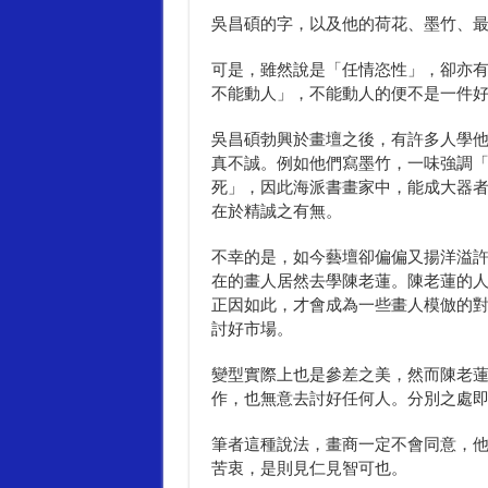
吳昌碩的字，以及他的荷花、墨竹、
可是，雖然說是「任情恣性」，卻亦有
不能動人」，不能動人的便不是一件
吳昌碩勃興於畫壇之後，有許多人學
真不誠。例如他們寫墨竹，一味強調
死」，因此海派書畫家中，能成大器
在於精誠之有無。
不幸的是，如今藝壇卻偏偏又揚洋溢
在的畫人居然去學陳老蓮。陳老蓮的
正因如此，才會成為一些畫人模倣的
討好市場。
變型實際上也是參差之美，然而陳老
作，也無意去討好任何人。分別之處
筆者這種說法，畫商一定不會同意，
苦衷，是則見仁見智可也。