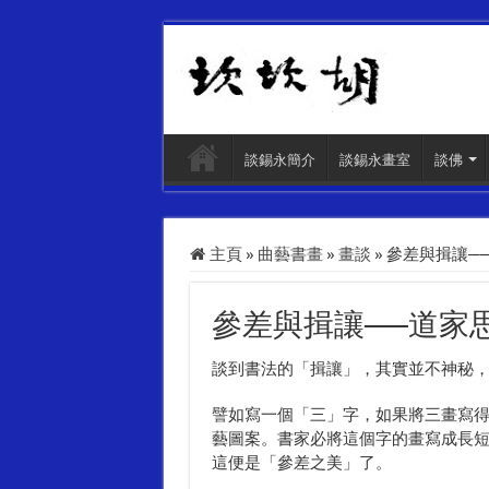
談錫永簡介
談錫永畫室
談佛
主頁
»
曲藝書畫
»
畫談
»
參差與揖讓─
參差與揖讓──道家
談到書法的「揖讓」，其實並不神秘
譬如寫一個「三」字，如果將三畫寫
藝圖案。書家必將這個字的畫寫成長
這便是「參差之美」了。