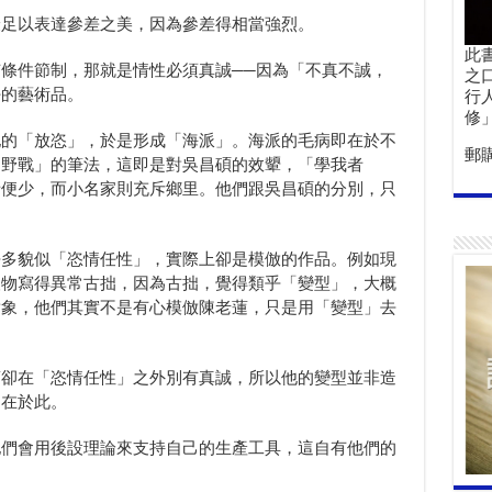
最足以表達參差之美，因為參差得相當強烈。
此
條件節制，那就是情性必須真誠──因為「不真不誠，
之
好的藝術品。
行
修
他的「放恣」，於是形成「海派」。海派的毛病即在於不
郵
「野戰」的筆法，這即是對吳昌碩的效顰，「學我者
者便少，而小名家則充斥鄉里。他們跟吳昌碩的分別，只
許多貌似「恣情任性」，實際上卻是模倣的作品。例如現
人物寫得異常古拙，因為古拙，覺得類乎「變型」，大概
對象，他們其實不是有心模倣陳老蓮，只是用「變型」去
蓮卻在「恣情任性」之外別有真誠，所以他的變型並非造
即在於此。
他們會用後設理論來支持自己的生產工具，這自有他們的