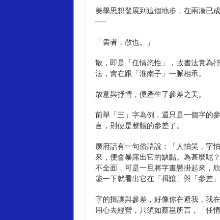
美學思想發展到這個地步，在兩漢已
──
「書者，散也。」
散，即是「任情恣性」，故書法實為
法，實在跟「淮南子」一脈相承。
放意與抒情，便產生了參差之美。
前舉「三」字為例，還只是一個字的
言，則便是整體的參差了。
廣府話有一句俗語說：「人怕笑，字
來，便會暴露出它的缺點。為甚麼呢
不全面，可是一旦將字畫懸掛起來，
能一下就看出它在「揖讓」與「參差
字的揖讓與參差，好像你在避我，我
用心去經營，只須如蔡邕所言，「任