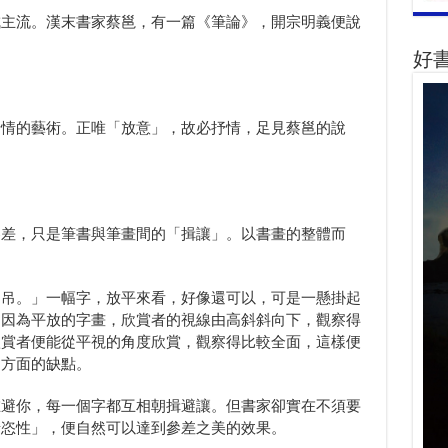
成主流。漢末書家蔡邕，有一篇《筆論》，開宗明義便說
好
抒情的藝術。正唯「放意」，故必抒情，足見蔡邕的說
參差，只是筆書與筆畫間的「揖讓」。以書畫的整體而
怕吊。」一幅字，放平來看，好像還可以，可是一懸掛起
？因為平放的字畫，欣賞者的視線由高斜斜向下，觀察得
欣賞者便能從平視的角度欣賞，觀察得比較全面，這樣便
」方面的缺點。
在避你，每一個字都互相朝揖避讓。但書家卻實在不須要
情恣性」，便自然可以達到參差之美的效果。