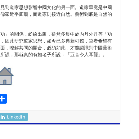
以見到道家思想影響中國文化的另一面。道家畢竟是中國
，儒家近乎廊廟，而道家則接近自然。藝術到底是自然的
氣功」的關係，紛紛出版，雖然多集中於內丹外丹等「功
作，因此研究道家思想，如今已多典藉可稽，筆者希望有
方面，瞭解其間的開合，必須如此，才能認識到中國藝術
說所誤，那就真的有如老子所說：「五音令人耳聾」。
S
l
h
ar
LinkedIn
r
e