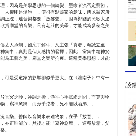
道理，因為是美學思想的一個轉變。墨家者流否定藝術，
的「人權即是溫飽」，便很有點墨家的意味，所以墨家所
強調正統，連音樂都要「放鄭聲」，因為鄭國的民歌太過
只欣賞廟堂的音樂。只有老莊的美學，才能成為參差之美
佝僂丈人承蜩，如庖丁解牛。又主張「真者，精誠立至
精神集中，真則是個人感情的發揮，因此，當集中精神於
可能為工藝之美，廟堂之樂所拘束。這種美學思想，才能
面，可是受道家的影響卻似乎更大。在《淮南子》中有一
談
入於冥冥之眇，神調之極，游乎心手眾虛之間，而莫與物
相物，寫神愈舞，而形乎弦者，兄不能以喻弟。」
何況音樂。瞽師以音樂來表達物象，在乎「放意」，
束，亦正唯能放，然後才能「寫神愈舞」。這種放意，父
風格。