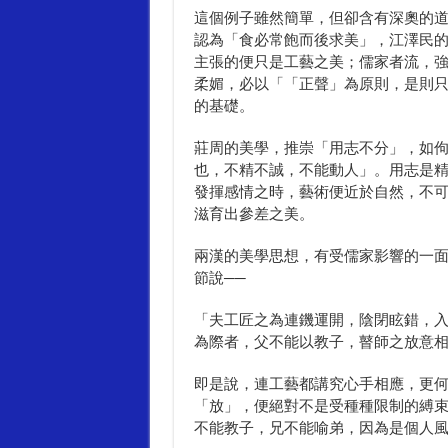
這個例子雖然簡單，但卻含有深奧的
認為「食必常飽而後求美」，江澤民
主張的便只是工藝之美；儒家者流，
柔媚，必以「「正聲」為原則，是則
的基礎。
莊周的美學，推崇「用志不分」，如
也，不精不誠，不能動人」。用志是
發揮感情之時，藝術便近於自然，不
滋育出參差之美。
兩漢的美學思想，有受儒家影響的一
節說──
「夫工匠之為連鐖運開，陰閉眩錯，
為際者，父不能以教子，瞽師之放意
即是說，連工藝都講究心手相應，更
「放」，便絕對不是受種種限制的縛
不能教子，兄不能喻弟，因為是個人