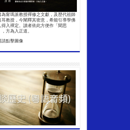
書為甯瑪派教授禪修之文獻，及歴代祖師
口耳教授，今闡釋其密意，希能引導學佛
人得入禪定。讀者依此方便作「聞思
」，方為入正道。
購請點擊圖像