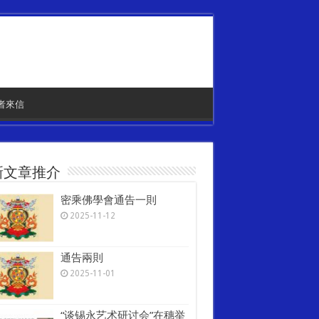
者來信
新文章推介
密乘佛學會通告一則
2025-11-12
通告兩則
2025-11-01
“谈锡永艺术研讨会”在穗举