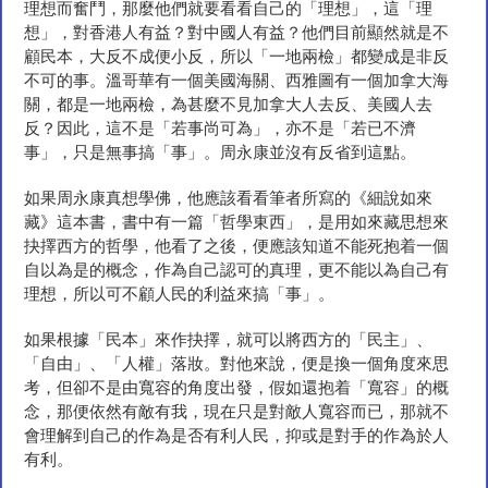
理想而奮鬥，那麼他們就要看看自己的「理想」，這「理
想」，對香港人有益？對中國人有益？他們目前顯然就是不
顧民本，大反不成便小反，所以「一地兩檢」都變成是非反
不可的事。溫哥華有一個美國海關、西雅圖有一個加拿大海
關，都是一地兩檢，為甚麼不見加拿大人去反、美國人去
反？因此，這不是「若事尚可為」，亦不是「若已不濟
事」，只是無事搞「事」。周永康並沒有反省到這點。
如果周永康真想學佛，他應該看看筆者所寫的《細說如來
藏》這本書，書中有一篇「哲學東西」，是用如來藏思想來
抉擇西方的哲學，他看了之後，便應該知道不能死抱着一個
自以為是的概念，作為自己認可的真理，更不能以為自己有
理想，所以可不顧人民的利益來搞「事」。
如果根據「民本」來作抉擇，就可以將西方的「民主」、
「自由」、「人權」落妝。對他來說，便是換一個角度來思
考，但卻不是由寬容的角度出發，假如還抱着「寬容」的概
念，那便依然有敵有我，現在只是對敵人寬容而已，那就不
會理解到自己的作為是否有利人民，抑或是對手的作為於人
有利。