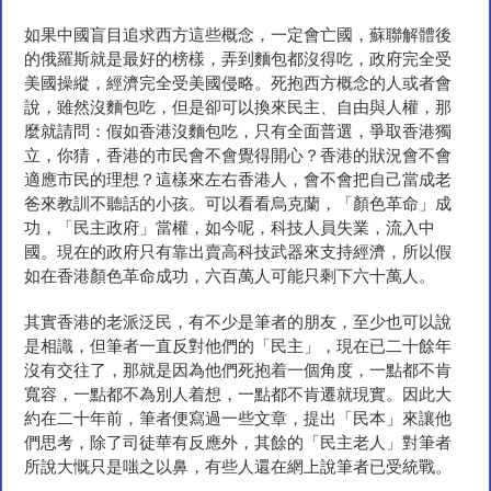
如果中國盲目追求西方這些概念，一定會亡國，蘇聯解體後
的俄羅斯就是最好的榜樣，弄到麵包都沒得吃，政府完全受
美國操縱，經濟完全受美國侵略。死抱西方概念的人或者會
說，雖然沒麵包吃，但是卻可以換來民主、自由與人權，那
麼就請問：假如香港沒麵包吃，只有全面普選，爭取香港獨
立，你猜，香港的市民會不會覺得開心？香港的狀況會不會
適應市民的理想？這樣來左右香港人，會不會把自己當成老
爸來教訓不聽話的小孩。可以看看烏克蘭，「顏色革命」成
功，「民主政府」當權，如今呢，科技人員失業，流入中
國。現在的政府只有靠出賣高科技武器來支持經濟，所以假
如在香港顏色革命成功，六百萬人可能只剩下六十萬人。
其實香港的老派泛民，有不少是筆者的朋友，至少也可以說
是相識，但筆者一直反對他們的「民主」，現在已二十餘年
沒有交往了，那就是因為他們死抱着一個角度，一點都不肯
寬容，一點都不為別人着想，一點都不肯遷就現實。因此大
約在二十年前，筆者便寫過一些文章，提出「民本」來讓他
們思考，除了司徒華有反應外，其餘的「民主老人」對筆者
所說大慨只是嗤之以鼻，有些人還在網上說筆者已受統戰。