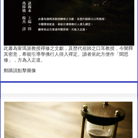
此書為甯瑪派教授禪修之文獻，及歴代祖師之口耳教授，今闡釋
其密意，希能引導學佛行人得入禪定。讀者依此方便作「聞思
修」，方為入正道。
郵購請點擊圖像