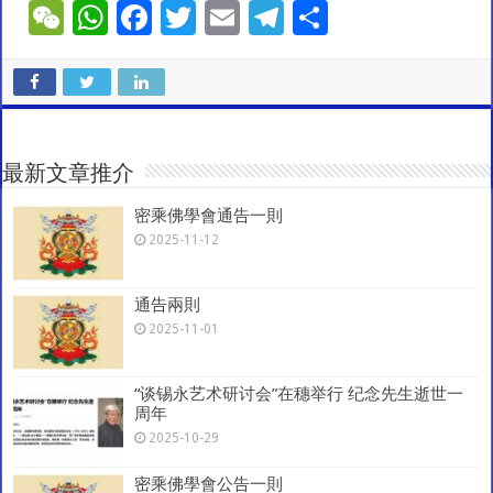
W
W
F
T
E
T
S
e
h
ac
wi
m
el
h
C
at
e
tt
ai
e
ar
h
sA
b
er
l
gr
e
at
p
o
a
最新文章推介
p
o
m
密乘佛學會通告一則
k
2025-11-12
通告兩則
2025-11-01
“谈锡永艺术研讨会”在穗举行 纪念先生逝世一
周年
2025-10-29
密乘佛學會公告一則