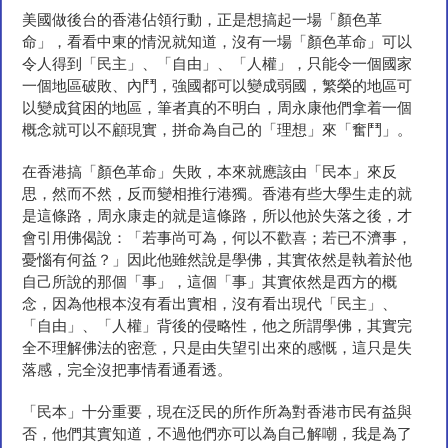
美國做後台的香港佔領行動，正是想搞起一場「顏色革
命」，看看中東的情況就知道，沒有一場「顏色革命」可以
令人得到「民主」、「自由」、「人權」，只能令一個國家
一個地區破敗、內鬥，強國都可以變成弱國，繁榮的地區可
以變成貧困的地區，筆者真的不明白，周永康他們拿着一個
概念就可以不顧現實，拼命為自己的「理想」來「奮鬥」。
在香港搞「顏色革命」失敗，本來就應該由「民本」來反
思，然而不然，反而變相推行港獨。香港有些大學生走的就
是這條路，周永康走的就是這條路，所以他於失落之後，才
會引用佛偈說：「若事尚可為，何以不歡喜；若已不濟事，
憂惱有何益？」因此他雖然說是學佛，其實依然是執着於他
自己所說的那個「事」，這個「事」其實依然是西方的概
念，因為他根本沒有看出實相，沒有看出現代「民主」、
「自由」、「人權」背後的侵略性，他之所謂學佛，其實完
全不理解佛法的密意，只是由失望引出來的感慨，這只是失
落感，完全沒把事情看通看透。
「民本」十分重要，現在泛民的所作所為對香港市民有益與
否，他們其實知道，不過他們亦可以為自己解嘲，我是為了