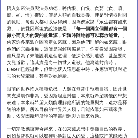
悟入如來法身與法身功德，將仇恨、自慢、貪婪（貪、瞋、
癡、妒、慢）摧毁，便是人類的自我長養、便是對情器世間
的救助。每個人都可以做得到，因為佛家說「眾生都有如來
藏」，依愛因斯坦的說法便是：「
每一個獨立個體都有一個
微小而具力的愛的能量源，它隨時隨地都可以釋放能量。
」
佛家許多宗派企圖否定如來藏，因為他們理解的如來藏，跟
他們的宗義相違，這便是誤解與偏見了。你看看愛因斯坦，
他只是為了未能說明這個道理，便深心感到遺憾，甚至要向
女兒道歉，這其實是向一切世人道歉。他寫這封信時，
Lieserl已經逝世，但當他落入這思想中時，亦應該可以對逝
去的女兒牽掛，甚至對她抱歉。
眼前的世界陷入種種危機，人類在無常中執着自我，因此世
間充滿胡作非為，愛因斯坦這封信，本來就希望將他的思想
表達，本來就希望人類能理解他所說的能量與力，這亦是釋
迦的本懷。所以目前的世界與人類，只能依靠如來藏來救
助，依愛因斯坦所說的宇宙能源與力量來救助。
一切宗教應該聯合起來，在如來藏思想中發揮自己的教義，
例如基督教就可以發揮耶穌對世人的愛，這樣或許就能救助