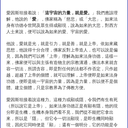
愛因斯坦接着說：「
這宇宙的力量，就是愛。
」我們應該理
解，他說的「
愛
」，佛家稱為「慈悲」或「大悲」。如來法
身有功德令世間及眾生得成顯現，說為如來的大悲，對西方
人士來說，便可以說為如來的愛、宇宙的愛。
他說，愛就是光，就是引力，就是善，就是上帝。依如來藏
思想，他說得十分合理，佛家反對上帝造人，也可以說是偏
見，因為我們可以將「上帝」理解為如來法身功德，這樣一
來，佛家便可以與主張有造物主的宗教溝通，佛法本來就含
容一切法，所謂含容，即是對任何的法都不作否定，只作超
越，超越了上帝的個體，就可以理解，上帝便即是如來法身
功德，便即是統一宇宙的力量，因為是力量，所以便不是個
體。建立個體，只是宗教界為了傳教方便。
愛因斯坦接着說這種力。這種力或顯或隱，令我們有生有死
（所以說它是上帝）。如來法身功德正是有顯有隱，他的現
分即是生機，生機本身我們看不見，我們從不能把它拿出
來，所以是「隱」。但它令一切法顯現，是即生機同時顯
現，因此它同時便是「顯」；還有一個明分，它的功能是令