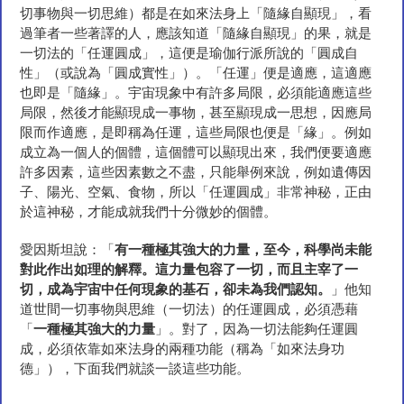
切事物與一切思維）都是在如來法身上「隨緣自顯現」，看
過筆者一些著譯的人，應該知道「隨緣自顯現」的果，就是
一切法的「任運圓成」，這便是瑜伽行派所說的「圓成自
性」（或說為「圓成實性」）。「任運」便是適應，這適應
也即是「隨緣」。宇宙現象中有許多局限，必須能適應這些
局限，然後才能顯現成一事物，甚至顯現成一思想，因應局
限而作適應，是即稱為任運，這些局限也便是「緣」。例如
成立為一個人的個體，這個體可以顯現出來，我們便要適應
許多因素，這些因素數之不盡，只能舉例來說，例如遺傳因
子、陽光、空氣、食物，所以「任運圓成」非常神秘，正由
於這神秘，才能成就我們十分微妙的個體。
愛因斯坦說：「
有一種極其強大的力量，至今，科學尚未能
對此作出如理的解釋。這力量包容了一切，而且主宰了一
切，成為宇宙中任何現象的基石，卻未為我們認知。
」他知
道世間一切事物與思維（一切法）的任運圓成，必須憑藉
「
一種極其強大的力量
」。對了，因為一切法能夠任運圓
成，必須依靠如來法身的兩種功能（稱為「如來法身功
德」），下面我們就談一談這些功能。