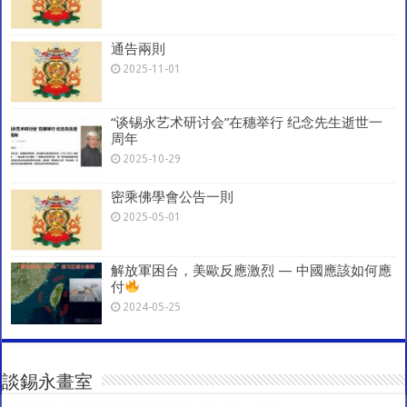
通告兩則
2025-11-01
“谈锡永艺术研讨会”在穗举行 纪念先生逝世一
周年
2025-10-29
密乘佛學會公告一則
2025-05-01
解放軍困台，美歐反應激烈 — 中國應該如何應
付
2024-05-25
談錫永畫室