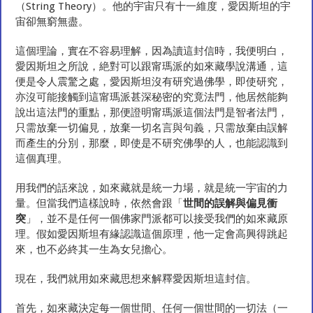
（String Theory）。他的宇宙只有十一維度，愛因斯坦的宇
宙卻無窮無盡。
這個理論，實在不容易理解，因為讀這封信時，我便明白，
愛因斯坦之所說，絶對可以跟甯瑪派的如來藏學說溝通，這
便是令人震驚之處，愛因斯坦沒有研究過佛學，即使研究，
亦沒可能接觸到這甯瑪派甚深秘密的究竟法門，他居然能夠
說出這法門的重點，那便證明甯瑪派這個法門是智者法門，
只需放棄一切偏見，放棄一切名言與句義，只需放棄由誤解
而產生的分別，那麼，即使是不研究佛學的人，也能認識到
這個真理。
用我們的話來說，如來藏就是統一力場，就是統一宇宙的力
量。但當我們這樣說時，依然會跟「
世間的誤解與偏見衝
突
」，並不是任何一個佛家門派都可以接受我們的如來藏原
理。假如愛因斯坦有緣認識這個原理，他一定會高興得跳起
來，也不必終其一生為女兒擔心。
現在，我們就用如來藏思想來解釋愛因斯坦這封信。
首先，如來藏決定每一個世間、任何一個世間的一切法（一