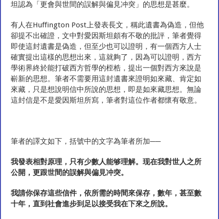
坦認為「更會與世間的誤解與偏見冲突」的思想是甚麼。
有人在Huffington Post上發表長文，稱此遺書為偽造，但他
卻提不出確證，文中對愛因斯坦頗有不敬的批評，筆者覺得
即使這封遺書是偽造，但至少也可以證明，有一個西方人士
確實提出這樣的思想出來，這就夠了，因為可以證明，西方
學術界終於能打破西方哲學的桎梏，提出一個對西方來說是
嶄新的思想。筆者不需要用這封遺書來證明如來藏、肯定如
來藏，只是想說明信中所說的思想，即是如來藏思想。無論
這封信是不是愛因斯坦所寫，筆者對這位作者都懷有敬意。
筆者的譯文如下，括號中的文字為筆者所加──
我發表相對原理，只有少數人能够理解。现在我對世人之所
公開，更跟世間的誤解與偏見冲突。
我請你保存這些信件，依所需的時間來保存，數年，甚至數
十年，直到社會進步到足以接受我在下來之所說。