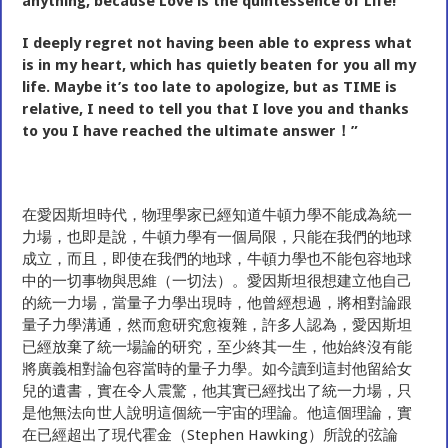
anything, because Love is the quintessence of Life!
I deeply regret not having been able to express what
is in my heart, which has quietly beaten for you all my
life. Maybe it’s too late to apologize, but as TIME is
relative, I need to tell you that I love you and thanks
to you I have reached the ultimate answer！”
在愛因斯坦時代，物理學家已經知道牛頓力學不能成為統一
力場，也即是說，牛頓力學有一個局限，只能在我們的地球
成立，而且，即使在我們的地球，牛頓力學也不能包容地球
中的一切事物與思維（一切法）。愛因斯坦很想建立他自己
的統一力場，當量子力學出現時，他曾經想過，將相對論跟
量子力學溝通，然而愈研究愈複雜，許多人認為，愛因斯坦
已經放棄了統一場論的研究，至少終其一生，他始終沒有能
將廣義相對論包容當時的量子力學。如今讀到這封他留給女
兒的遺書，實在令人震驚，他其實已經找出了統一力場，只
是他無法向世人說明這個統一宇宙的理論。他這個理論，實
在已經超出了現代霍金（Stephen Hawking）所說的弦論