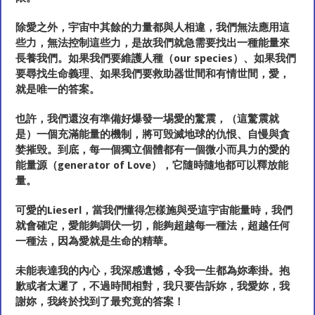
除愛之外，宇宙中其餘的力量都與人相違，我們無法應用這
些力，無法控制這些力，是故我們就急需要找出一種能量來
長養我們。如果我們要維護人種（our species）、如果我們
要尋找生命義理、如果我們要救助器世間和有情世間，愛，
就是唯一的答案。
也許，我們還沒有準備好爆發一埸愛的驚震，（這驚震就
是）一個充滿能量的機制，將可毁滅地球的仇恨、自慢與貪
婪摧毁。到底，每一個獨立個體都有一個微小而具力的愛的
能量源（generator of Love），它隨時隨地都可以釋放能
量。
可愛的Lieserl，當我們懂得怎樣施與受這宇宙能量時，我們
就會確定，愛能夠調伏一切，能夠超越每一種法，超越任何
一種法，因為愛就是生命的精華。
未能表達我的內心，我深感遺憾，令我一生都為妳牽掛。抱
歉或者太遲了，不過時間相對，我只要告訴妳，我愛妳，我
謝妳，我終於找到了最究竟的答案！