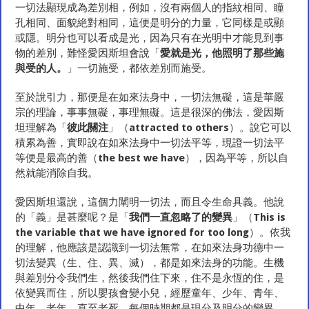
一切法顯現成為差別相，例如，沒有兩個人的指紋相同、瞳
孔相同、面貌絶對相同，這便是明分的力量，它同樣是或顯
或隱。明分也可以看成是光，因為只有在光明中才能見到事
物的差別，難怪愛因斯坦會說「
愛就是光，他照明了那些施
與受的人。
」一切施受，都依差別而施受。
至於說引力，那便是在如來法身中，一切法無礙，這是華嚴
宗的理論，事事無礙，事理無礙。這是很深的佛法，愛因斯
坦理解為「
彼此關注
」（
attracted to others
）。說它可以
積累為善，實即說在如來法身中一切法平等，現證一切法平
等便是最高的善（
the best we have
），因為平等，所以自
然就能消除自我。
愛因斯坦還說，這個力闡明一切法，而且令生命具義。他說
的「義」是甚麼呢？是「
我們一直忽略了的變異
」（
This is
the variable that we have ignored for too long
）。依我
的理解，他應該是認識到一切法無常，在如來法身功德中一
切法變異（生、住、異、滅），都是如來法身的功能。生機
與差別分令我們生，然後我們住下來，住不是永恆的住，是
依變異而住，所以嬰孩會變小兒，經歷童年、少年、青年、
中年、老年，直至老死。每個時期都是現分及明分的變異，