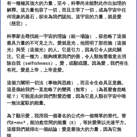
有一種極其強大的力量，至今，科學尚未能對此作出如理的
解釋。這力量包容了一切，而且主宰了一切，成為宇宙中任
何現象的基石，卻未為我們認知。這宇宙的力量，就是愛
（慈悲）。
科學家去尋找統一宇宙的理論（統一場論），卻忽略了這個
最具力量的不可見之力。愛就是光，他照明了那些施（這個
光）與受（這個光）的人。它是引力，因為它令人彼此關
注。它是一種力，能夠積累我們的善，令人類無需着意去消
除自我（selfishness）。愛，或顯或隱。因為愛，我們有生
有死。愛是上帝，上帝是愛。
這個力闡明一切法（事物與思維），而且令生命具足意義。
這是個給我們一直忽略了的變異（無常），（為甚麼會忽略
呢？）可能是由於我們對愛恐懼，因為它是人類在宇宙中唯
一無法駕馭的能量。
為了顯示愛，我用我一個著名的公式作一個簡單的替代。替
代E=mc²，能治愈世間的能量（E），等於愛乘以光速平方。
這樣我們就得出一個結論：愛是最強大的力量，因為它無
限。