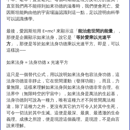
直至我們再不能得到如來功德的滋養時，我們便會死亡。愛
因斯坦能夠由他的宇宙場論認識到這一點，足以證明由科學
可以認識佛學。
最後，愛因斯坦用 E=mc² 來顯示這「
能治愈世間的能量
」，
那便是企圖顯示如來法身，說它是「
等於愛乘以光速平
方
」，那便是等於如來法身功德乘以光速平方。即是，可以
這樣說──
如來法身 = 法身功德 x 光速平方
這只是一個替代公式，用以說明如來法身包容法身功德，這
法身功德並非靜止，它在世間運動（發揮功能），而且，力
量無限。這樣來理解如來法身與如來法身功德非常合理。在
法界中（無限時空的宇宙中），如來法身是萬法的生起基，
法身功德則可說為一種力，唯有這種力才不與世間萬法相
違，除了這種力之外，更沒有其它的力可令人於其中生死，
可令一切法於其中生滅。這便是最深、最廣、最透澈的生命
義理。成佛之所證，便是現證這個義理。是現證，不是由言
說來理解。