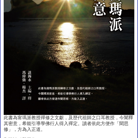
此書為甯瑪派教授禪修之文獻，及歴代祖師之口耳教授，今闡釋
其密意，希能引導學佛行人得入禪定。讀者依此方便作「聞思
修」，方為入正道。