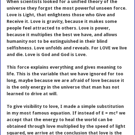
When scientists looked for a unified theory of the
universe they forgot the most powerful unseen force.
Love is Light, that enlightens those who Give and
Receive it. Love is gravity, because it makes some
people feel attracted to others. Love is power,
because it multiplies the best we have, and allows
humanity not to be extinguished in their blind
selfishness. Love unfolds and reveals. For LOVE we live
and die. Love is God and God is Love.
This force explains everything and gives meaning to
life. This is the variable that we have ignored for too
long, maybe because we are afraid of love because it
is the only energy in the universe that man has not
learned to drive at will.
To give visibility to love, I made a simple substitution
in my most famous
equation. If instead of E = mc² we
accept that the energy to heal the world can be
obtained through love multiplied by the speed of light
squared, we arrive at the conclusion that love is the