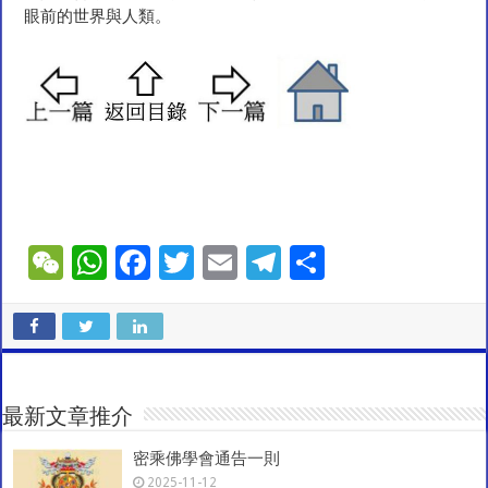
眼前的世界與人類。
W
W
F
T
E
T
S
e
h
ac
wi
m
el
h
C
at
e
tt
ai
e
ar
h
sA
b
er
l
gr
e
at
p
o
a
最新文章推介
p
o
m
密乘佛學會通告一則
k
2025-11-12