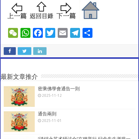
W
W
F
T
E
T
S
e
h
ac
wi
m
el
h
C
at
e
tt
ai
e
ar
h
sA
b
er
l
gr
e
at
p
o
a
最新文章推介
p
o
m
密乘佛學會通告一則
k
2025-11-12
通告兩則
2025-11-01
“谈锡永艺术研讨会”在穗举行 纪念先生逝世一