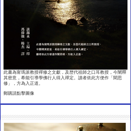
此書為甯瑪派教授禪修之文獻，及歴代祖師之口耳教授，今闡釋
其密意，希能引導學佛行人得入禪定。讀者依此方便作「聞思
修」，方為入正道。
郵購請點擊圖像