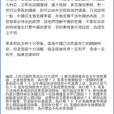
大利亞，立即在該國撤僑、撤大使館，甚至撤領事館。對一
些可以爭取的國家，則可以由外交部跟他們溝通。只須說明
一點，中國完全無意圖爭霸，亦無意圖干涉外國的內政，只
想發展全球化的經濟，請他們理解中國的意圖，不要在目前
的時候發出打擊中國的聲音，否則事情會不堪設想，勿謂言
之不預。
筆者寫此文時十分勞氣，因為中國已在民族存亡的關鍵時
刻，但是我卻十分清醒。能這樣做世界一定和平、香港一定
和平。嗡摩尼啤咩吽
編按: 人民日報對美提出10大質問 : 1.禽流感病毒改造去年突然重
啟，之後無聲無息，為什麼？ 2. 美軍生物實驗室一度關閉停產，
真相是什麼？ 3. 去年傳染病演習情景今年真實上演，真的只是巧
合？ 4. 提前預測疫情大流行又無視警告情報，為什麼？ 5. 有多
少流感患者感染的其實是新冠肺炎，能不能說清楚？ 6. 新冠病毒
到底什麼時候在美國出現？社區傳播是否早已開始？ 7. 美國率先
啟動新冠疫苗人體試驗，這麼快是怎麼拿到毒株的？ 8. 華府說疫
情不嚴重，官員卻在狂拋股票，為什麼？ 9. 不許美國專家學者隨
意公開談論新冠病毒，是想幹什麼？ 10. 美國的海外生物實驗室
到底在做什麼研究，為什麼從不向外界透露？