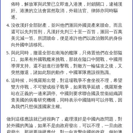
佈時，解放軍與武警已立即進入港澳，封鎖關口，逮補漢
奸。港澳的立法會當然取消，外籍法官、律師亦同時驅
逐。
沒收漢奸全部財產，並叫他們滙回外國資產來贖命。而且
還可以先判笞刑，凡漢奸先判三十至一百笞，滙回一百萬
美元減一笞。所謂贖命，便是准許他們以政治難民的身份
向外國申請移民。
與此同時，撤退全部在南海的艦隊，只佈置他們在全部隘
口。如果有外國戰艦來挑戰，那就在隘口中開戰，中國用
導彈支持。還不妨進行游擊戰，對敵方一輪猛攻之後，又
突然撤退，諸如此類的動作，中國軍隊應該很熟識。
這時候，叫俄羅斯出聲，對這場戰爭不會坐視不理，希望
雙方停戰，不可變成核子戰爭，如果戰爭延續，俄羅斯會
站在正義的一邊來調停。中國則要求聯合國及世衞組織調
查美國的病毒研究機構，同時表示中國隨時可以停戰，因
為我們只想保護國家主權。
做到這樣應該就已經很夠了，處理漢奸是中國內政問題，對
於外國的輿論，如果不是由政府發出，可以不理，一旦由政
府發出，那就要強硬應付，對一向攻擊中國的政府，例如澳