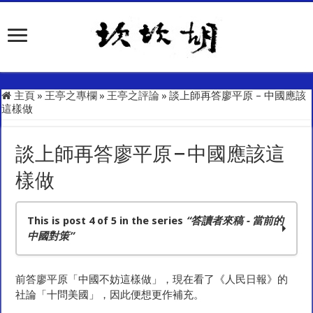
主頁
»
王亭之專欄
»
王亭之評論
»
談上師再答廖平原 – 中國應該
這樣做
談上師再答廖平原 – 中國應該這
樣做
This is post 4 of 5 in the series
“答讀者來稿 - 當前的
中國對策”
中國有危便有機
前答廖平原「中國不妨這樣做」，現在看了《人民日報》的
學佛的人為甚麼可以談政治
社論「十問美國」，因此便想更作補充。
答上海讀者李君的反應