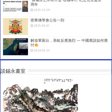
周年
2025-10-29
密乘佛學會公告一則
2025-05-01
解放軍困台，美歐反應激烈 — 中國應該如何應
付
2024-05-25
談錫永畫室