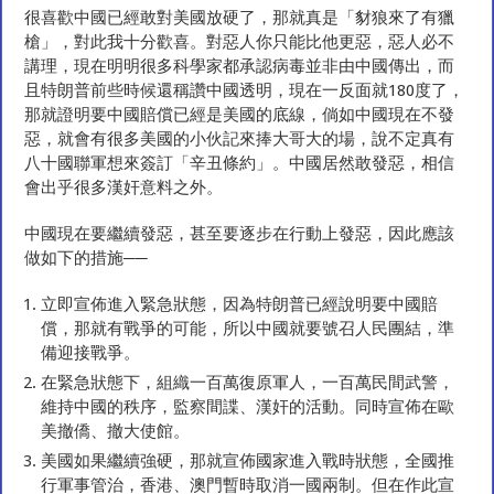
談上師再答廖平原 – 中國應該這樣做
很喜歡中國已經敢對美國放硬了，那就真是「豺狼來了有獵
談上師答文 – 中國不妨這樣做
槍」，對此我十分歡喜。對惡人你只能比他更惡，惡人必不
講理，現在明明很多科學家都承認病毒並非由中國傳出，而
且特朗普前些時候還稱讚中國透明，現在一反面就180度了，
那就證明要中國賠償已經是美國的底線，倘如中國現在不發
惡，就會有很多美國的小伙記來捧大哥大的場，說不定真有
八十國聯軍想來簽訂「辛丑條約」。中國居然敢發惡，相信
會出乎很多漢奸意料之外。
中國現在要繼續發惡，甚至要逐步在行動上發惡，因此應該
做如下的措施──
立即宣佈進入緊急狀態，因為特朗普已經說明要中國賠
償，那就有戰爭的可能，所以中國就要號召人民團結，準
備迎接戰爭。
在緊急狀態下，組織一百萬復原軍人，一百萬民間武警，
維持中國的秩序，監察間諜、漢奸的活動。同時宣佈在歐
美撤僑、撤大使館。
美國如果繼續強硬，那就宣佈國家進入戰時狀態，全國推
行軍事管治，香港、澳門暫時取消一國兩制。但在作此宣