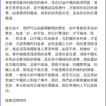
便使壞現象得到顯現的條件。現在討論中國的困局問題，筆
者文章所提出的，是中國應該這樣應付，才能得到良好的適
應，由適應得到圓成，就有好的局面出現，是為良好的任運
圓成。
鑑古知今，我們可以由蘇聯解體的歷史、由中東顏色革命的
歷史，知道「奸」的可怕，所以打擊漢奸，才可稱為「民
本」，民本者，以中國人民為根本，凡對國民有利者，才是
正確，凡損害國民利益者，必然是國之大奸。因此要清除漢
奸，就必須宣佈國家進入軍管時期，如若不然，就會給「公
知」輩作種種意識形態的攻擊，這便亦是任運，清除中國生
存所必須要清除的障礙，是目前中國碰到的適應，倘如還給
名言概念限制，這樣不敢做、那樣不敢做，怕國際輿論、怕
國人反感，那就是不敢任運、不敢適應目前所碰到的障礙，
那麼，一個強大的中國就不能圓成，甚至可以說，這反而給
想滅亡中國的人制做了條件，因此，我們必須要根據如來藏
思想，來分析如何正確地任運圓成。因此學佛的人可以談政
治。
嗡摩尼啤咩吽