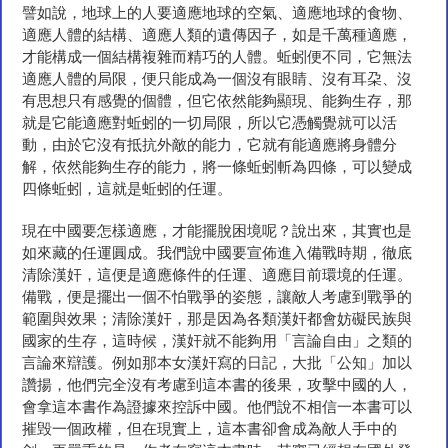
譬如說，地球上的人要適應地球的空氣、適應地球的食物、
適應人體的結構、適應人類的遺傳因子，如是千萬種適應，
才能構成一個結構複雜而精巧的人體。蚯蚓便不同，它無法
適應人體的局限，便只能成為一個沒有眼睛、沒有耳朶、沒
有思想只有感覺的個體，但它依然能夠顯現、能夠生存，那
就是它能適應對蚯蚓的一切局限，所以它憑觸覺就可以活
動，由於它沒有抵抗外敵的能力，它就有能適應將身體分
解，依然能夠生存的能力，將一條蚯蚓斬為四條，可以變成
四條蚯蚓，這就是蚯蚓的任運。
現在中國要怎樣適應，才能擺脫困境呢？說出來，其實也是
如來藏的任運圓成。我們說中國要宣佈進入備戰時期，徹底
清除漢奸，這便是適應條件的任運、適應目前環境的任運。
備戰，便是擺出一個不怕戰爭的姿態，讓敵人考慮到戰爭的
範圍與效果；清除漢奸，那是因為各類漢奸都會妨礙民族與
國家的生存，這時候，漢奸就不能夠用「言論自由」之類的
言論來辯護。例如那本女漢奸寫的日記，大批「公知」加以
讚揚，他們完全沒有考慮到這本書的後果，攻擊中國的人，
會拿這本書作為證據來控訴中國。他們說不相信一本書可以
摧毁一個政權，但在現實上，這本書卻會成為敵人手中的