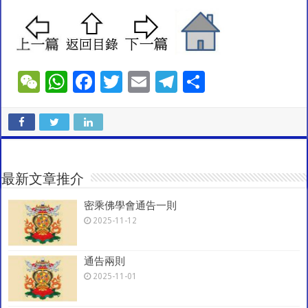
W
W
F
T
E
T
S
e
h
ac
wi
m
el
h
C
at
e
tt
ai
e
ar
h
sA
b
er
l
gr
e
at
p
o
a
最新文章推介
p
o
m
密乘佛學會通告一則
k
2025-11-12
通告兩則
2025-11-01