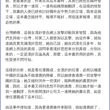
劍。更嚴重的是，作者在寫這本書時，其實已經想在國外發
表，所以才會一邊寫，一邊有組織替她翻譯，在這樣的情形
下，寫書的人便已經有討好國外反中勢力的立場，既有這個
立場，這本書怎能持平。報壞不報好，用造謠來報壞，那是
必然的事。
台灣網傳，這個女漢奸曾在網上攻擊邱毅與黃智賢，因為他
們支持統一台灣，邱黃二人都曾加以反擊。由這件事，就知
道她其實充滿漢奸思想。她自己說，她在武漢生活多年，知
道網上所說的真假，請問拿着漢奸思想來分別真假，分別出
來的，一定是漢奸言論為真，那麼，這本書所用的資料，其
性質便不問可知。
這樣的分析，就是看任運圓成，女漢奸的任運，必然以擁護
中國的言論為不能適應的障礙，所以她便會適應一切攻擊中
國的言論；她又碰到另外一些漢奸，能夠將她的書賣到外
國，因此，這本書又得到意想不到的適應，所以她才能一邊
寫一邊翻譯，另外那間漢奸公司又一邊將她的書出賣。如是
便任運圓成了這本日記。
由這事件便知道，因為要適應條件來顯現，假如適應錯了，