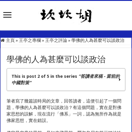
主頁
»
王亭之專欄
»
王亭之評論
»
學佛的人為甚麼可以談政治
學佛的人為甚麼可以談政治
This is post 2 of 5 in the series
“答讀者來稿 - 當前的
中國對策”
中國有危便有機
筆者寫了幾篇談時局的文章，回答讀者，這便引起了一個問
學佛的人為甚麼可以談政治
題，學佛的人為甚麼可以談政治？有這個問題，實在是對佛
答上海讀者李君的反應
家思想的誤解，現在流行「佛系」一詞，認為無所作為就是
談上師再答廖平原 – 中國應該這樣做
佛家思想，實在錯誤。
談上師答文 – 中國不妨這樣做