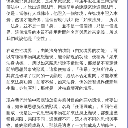
佛家最究竟的思想，是如來藏思想，釋迦牟尼在第三轉法輪
傳法中，才說出這個法門。用最簡單的說話來說這個法門，
便是：當修行人成佛時，他證入一個智境，在智境中證入本
覺，然後才能成佛，這個智境可以叫做「如來法身」，所以
「法身」並不是一個「身」，並不是一個個體，只是一個境
界。這個境界的本質不能用世間的名言與思維來定義，所以
我們就說他是「空性」。
在這空性境界上，由於法身的功能（由於境界的功能），可
以有種種事物與思想顯現，能令顯現的功能，便稱為「如來
法身功德」。所以如來藏思想說不遣世俗，那就是不否定世
間的思想與事物顯現，這樣便知道，「佛系」之無所作為，
其實是破壞了世間的一切顯現，必須不否定世間，才能尊重
如來法身功德，如若不然，如來法身、佛的證智境界便毫無
生機，亦無區別，那就是一片枯寂壞死的境界。
現在我們討論中國應該怎樣去應付目前的惡劣環境，就要知
道，如來藏思想所說的顯現，名為「任運圓成」。所謂任運
圓成，便是說一切思想與事物在如來法身上顯現，都要適應
種種局限，局限不同，適應便不同，這才有不同的思想與事
物。能夠顯現成為人，那就是適應了一切能成為人的條件，