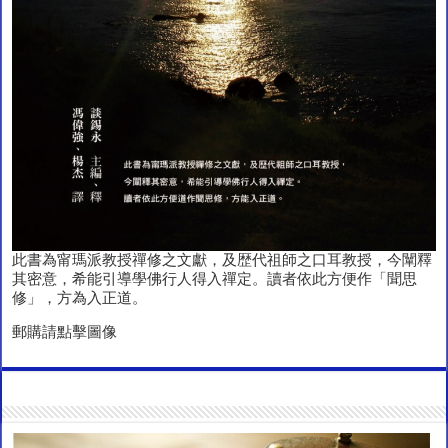
此書為甯瑪派教授禪修之文獻，及歴代祖師之口耳教授，今闡釋
其密意，希能引導學佛行人得入禪定。讀者依此方便作「聞思
修」，方為入正道。
郵購請點擊圖像