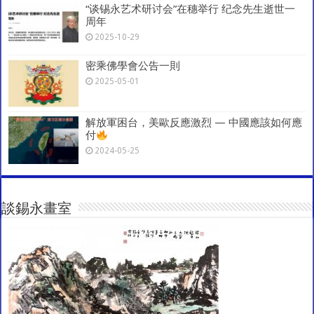
“谈锡永艺术研讨会”在穗举行 纪念先生逝世一
周年
2025-10-29
密乘佛學會公告一則
2025-05-01
解放軍困台，美歐反應激烈 — 中國應該如何應
付
2024-05-25
談錫永畫室