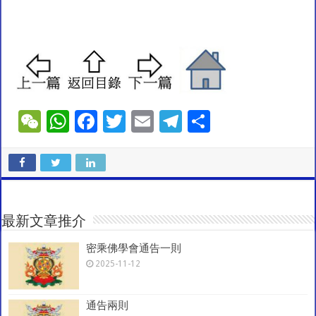
W
W
F
T
E
T
S
e
h
ac
wi
m
el
h
C
at
e
tt
ai
e
ar
h
sA
b
er
l
gr
e
at
p
o
a
最新文章推介
p
o
m
密乘佛學會通告一則
k
2025-11-12
通告兩則