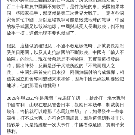
不能不將軍國主義當政的日本滅國，所以他們應該知道，一
百二十年欺負中國而不知收手，是件危險的事。美國如果夥
同一些國家插手，那麼就是第三次世界大戰了。一定有些國
家會幫忙中國，所以這場戰爭可能是毁滅地球的戰爭，中國
的核子武器足以毁滅地球，中國與其受人長期欺凌，倒不如
放手一搏，這個地球不要也就罷了。
很惡，這樣做的確很惡，不過不敢這樣做時，那就要長期忍
受美日兩國，以及其走狗諸國的不斷欺凌。中國有「輸人不
輸陣」的說法，現在發惡就是不肯輸陣。其實當這樣發惡
時，擺出陣勢，反而是孫子兵法所說的「不戰而屈人之
兵」，中國如果首先向日本投一兩個無輻射的合成氫彈，相
信美國立刻會夥同盟國來求和解，因為中國已經說明要毁滅
地球，他們那還有膽挑戰！
2026年與2027年是所謂「赤馬紅羊刧」，趁此打一場大戰對
中國有利，由現在發惡警告日本，觀察日本幾年，制裁美日
幾年，恰恰就可以應那「赤馬紅羊刧」了，如果發生一些事
端後，打不成大戰，亦符合這個刧數，因為這個刧數並非只
指戰爭，只是指經歷一次大事件，中國看似危險，實則平安
勝利。