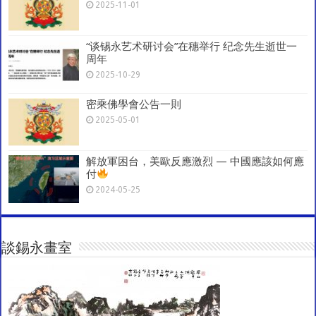
2025-11-01
“谈锡永艺术研讨会”在穗举行 纪念先生逝世一
周年
2025-10-29
密乘佛學會公告一則
2025-05-01
解放軍困台，美歐反應激烈 — 中國應該如何應
付
2024-05-25
談錫永畫室