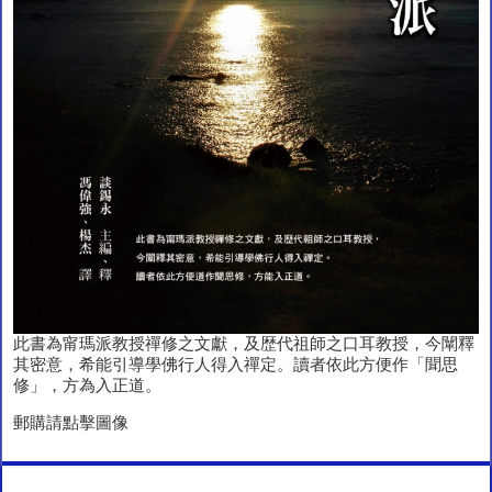
此書為甯瑪派教授禪修之文獻，及歴代祖師之口耳教授，今闡釋
其密意，希能引導學佛行人得入禪定。讀者依此方便作「聞思
修」，方為入正道。
郵購請點擊圖像