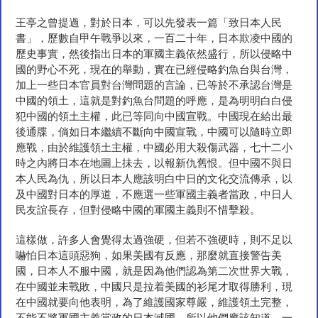
王亭之曾提過，對於日本，可以先發表一篇「致日本人民
書」，歷數自甲午戰爭以來，一百二十年，日本欺凌中國的
歷史事實，然後指出日本的軍國主義依然盛行，所以侵略中
國的野心不死，現在的舉動，實在已經侵略釣魚台與台灣，
加上一些日本官員對台灣問題的言論，已等於不承認台灣是
中國的領土，這就是對釣魚台問題的呼應，是為明明白白侵
犯中國的領土主權，此已等同向中國宣戰。中國現在給出最
後通牒，倘如日本繼續不斷向中國宣戰，中國可以隨時立即
應戰，由於維護領土主權，中國必用大殺傷武器，七十二小
時之內將日本在地圖上抺去，以報新仇舊恨。但中國不與日
本人民為仇，所以日本人應該明白中日的文化交流傳承，以
及中國對日本的厚道，不應選一些軍國主義者當政，中日人
民友誼長存，但對侵略中國的軍國主義則不惜擊殺。
這樣做，許多人會覺得太過強硬，但若不強硬時，則不足以
嚇怕日本這頭惡狗，如果美國有反應，那麼就直接警告美
國，日本人不服中國，就是因為他們認為第二次世界大戰，
在中國並未戰敗，中國只是拉着美國的衫尾才取得勝利，現
在中國就要向他表明，為了維護國家尊嚴，維護領土完整，