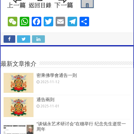
W
W
F
T
E
T
S
e
h
ac
wi
m
el
h
C
at
e
tt
ai
e
ar
h
sA
b
er
l
gr
e
at
p
o
a
最新文章推介
p
o
m
密乘佛學會通告一則
k
2025-11-12
通告兩則
2025-11-01
“谈锡永艺术研讨会”在穗举行 纪念先生逝世一
周年