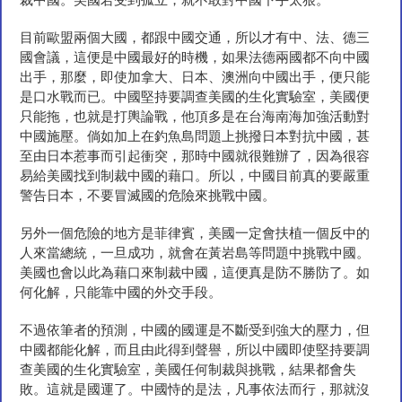
裁中國。美國若受到孤立，就不敢對中國下手太狠。
目前歐盟兩個大國，都跟中國交通，所以才有中、法、德三
國會議，這便是中國最好的時機，如果法德兩國都不向中國
出手，那麼，即使加拿大、日本、澳洲向中國出手，便只能
是口水戰而已。中國堅持要調查美國的生化實驗室，美國便
只能拖，也就是打輿論戰，他頂多是在台海南海加強活動對
中國施壓。倘如加上在釣魚島問題上挑撥日本對抗中國，甚
至由日本惹事而引起衝突，那時中國就很難辦了，因為很容
易給美國找到制裁中國的藉口。所以，中國目前真的要嚴重
警告日本，不要冒滅國的危險來挑戰中國。
另外一個危險的地方是菲律賓，美國一定會扶植一個反中的
人來當總統，一旦成功，就會在黃岩島等問題中挑戰中國。
美國也會以此為藉口來制裁中國，這便真是防不勝防了。如
何化解，只能靠中國的外交手段。
不過依筆者的預測，中國的國運是不斷受到強大的壓力，但
中國都能化解，而且由此得到聲譽，所以中國即使堅持要調
查美國的生化實驗室，美國任何制裁與挑戰，結果都會失
敗。這就是國運了。中國恃的是法，凡事依法而行，那就沒