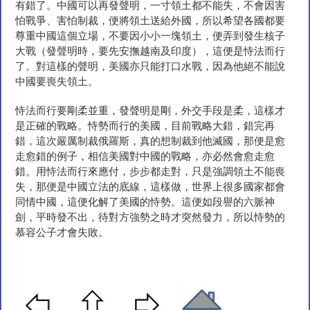
有錯了。中國可以再發聲明，一寸領土都不能失，不會因害
怕戰爭、害怕制裁，便將領土送給外國，所以希望各國都要
尊重中國這個立場，不要因小小一塊領土，便弄到發生核子
大戰（發聲明時，要先安撫越南及印度），這便是恃法而行
了。對這樣的聲明，美國亦只能打口水戰，因為他絕不能說
中國要喪失領土。
恃法而行要剛柔並重，發聲明是剛，外交手段是柔，這樣才
是正確的戰略。恃勢而行的美國，目前戰略大錯，錯完再
錯，這次嚴厲制裁俄羅斯，真的想制裁到他滅國，那便是愈
走愈錯的例子，相信美國對中國的戰略，亦必然會愈走愈
錯。用恃法而行來應付，步步都走對，只是強調領土不能喪
失，那便是中國立法的底線，這樣做，世界上很多國家都會
同情中國，這便化解了美國的恃勢。這便如段譽的六脈神
劍，平時發不出，待對方強勢之時才突然發力，所以恃勢的
慕容公子才會失敗。