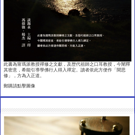
此書為甯瑪派教授禪修之文獻，及歴代祖師之口耳教授，今闡釋
其密意，希能引導學佛行人得入禪定。讀者依此方便作「聞思
修」，方為入正道。
郵購請點擊圖像