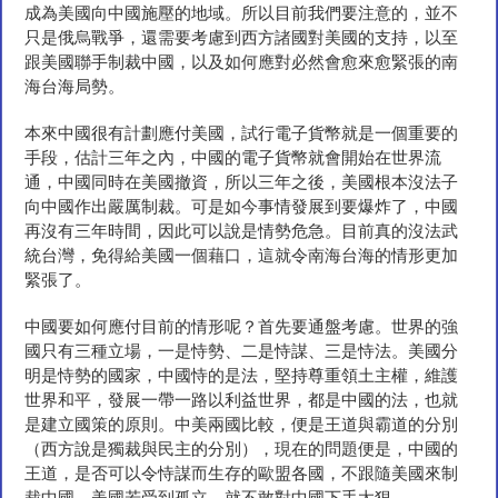
成為美國向中國施壓的地域。所以目前我們要注意的，並不
只是俄烏戰爭，還需要考慮到西方諸國對美國的支持，以至
跟美國聯手制裁中國，以及如何應對必然會愈來愈緊張的南
海台海局勢。
本來中國很有計劃應付美國，試行電子貨幣就是一個重要的
手段，估計三年之內，中國的電子貨幣就會開始在世界流
通，中國同時在美國撤資，所以三年之後，美國根本沒法子
向中國作出嚴厲制裁。可是如今事情發展到要爆炸了，中國
再沒有三年時間，因此可以說是情勢危急。目前真的沒法武
統台灣，免得給美國一個藉口，這就令南海台海的情形更加
緊張了。
中國要如何應付目前的情形呢？首先要通盤考慮。世界的強
國只有三種立場，一是恃勢、二是恃謀、三是恃法。美國分
明是恃勢的國家，中國恃的是法，堅持尊重領土主權，維護
世界和平，發展一帶一路以利益世界，都是中國的法，也就
是建立國策的原則。中美兩國比較，便是王道與霸道的分別
（西方說是獨裁與民主的分別），現在的問題便是，中國的
王道，是否可以令恃謀而生存的歐盟各國，不跟隨美國來制