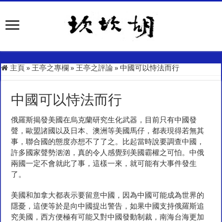
主頁
»
王亭之專欄
»
王亭之評論
»
中國可以恃法而行
中國可以恃法而行
俄羅斯揭發美國在烏克蘭研究生化武器，目前只有中國發
聲，歐盟諸國以及日本、澳洲等美國馬仔，都表現得若無其
事，聯合國的態度亦想不了了之。比起當時說要調查中國，
許多國家聲勢汹汹，真的令人感覺到美國霸權之可怕。中俄
兩國一定不會就此了事，這樣一來，就可能有大事件發生
了。
美國和加拿大都表示要留意中國，因為中國可能成為世界的
隱憂，這便等於是向中國提出警告，如果中國支持俄羅斯追
究美國，西方便極有可能又對中國發動制裁，南海台海更加