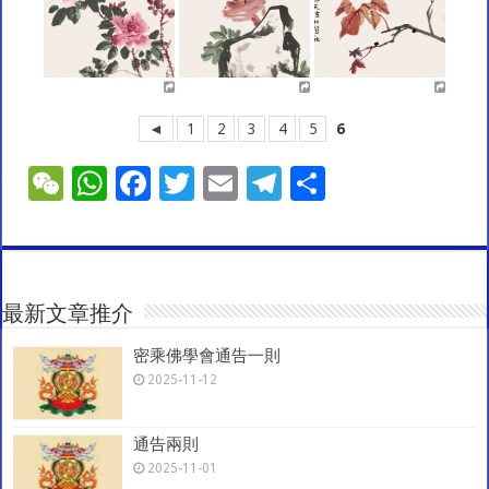
◄
1
2
3
4
5
6
W
W
F
T
E
T
S
e
h
ac
wi
m
el
h
C
at
e
tt
ai
e
ar
h
sA
b
er
l
gr
e
at
p
o
a
最新文章推介
p
o
m
密乘佛學會通告一則
2025-11-12
k
通告兩則
2025-11-01