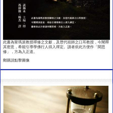
此書為甯瑪派教授禪修之文獻，及歴代祖師之口耳教授，今闡釋
其密意，希能引導學佛行人得入禪定。讀者依此方便作「聞思
修」，方為入正道。
郵購請點擊圖像