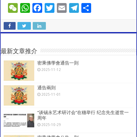
W
W
F
T
E
T
S
e
h
ac
wi
m
el
h
C
at
e
tt
ai
e
ar
h
sA
b
er
l
gr
e
at
p
o
a
最新文章推介
p
o
m
密乘佛學會通告一則
k
2025-11-12
通告兩則
2025-11-01
“谈锡永艺术研讨会”在穗举行 纪念先生逝世一
周年
2025-10-29