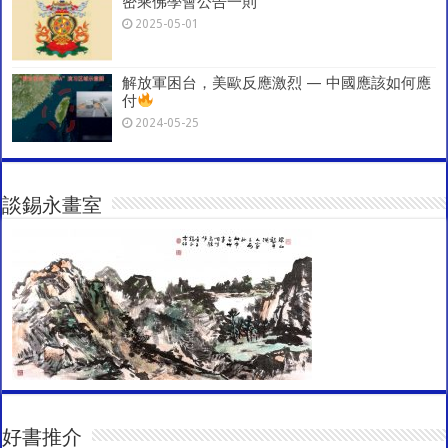
密乘佛學會公告一則
2025-05-01
解放軍困台，美歐反應激烈 — 中國應該如何應
付
2024-05-25
談錫永畫室
好書推介