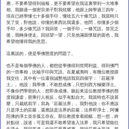
應，不要希望得到福報，更不要希望在我這裏學到一大堆事
相。我聽過一個密宗弟子對我炫耀，他跟上師學過三四年，
現在已經學懂七十多個手印，懂唸五六十條咒語，我當時只
笑了笑，對他說，你懂的東西比我還多。他問，你懂多少個
手印，多少條咒語？我回答，一個手印，一條咒語。答完之
後，我轉身便走。回頭望一望，只見他滿面懷疑的面色，我
希望他懂得我的意思。
這裏說的，便是學佛態度的問題了。
也不是每個學佛的人，都想從學佛得到世間利益、得到佛門
的一些事相，比喻手印與咒語。在夏威夷時，有幾位教授跟
我交往，其中有一位還很誠懇地請我寫四個字：「莊嚴淨
土」。他說：我學佛，不敢想成佛，只想到西方極樂淨土。
不像你們學密的人，想即身成佛。聽起來這位教授學佛的態
度很謙虛，密乘行人相反，似乎有點自大。我當時也不說甚
麼，只裁紙寫字，寫為「莊嚴法界」。我對他說：你不應該
只是淨土的莊嚴，還應該是法界的莊嚴，法界即淨土，阿彌
陀佛的淨土並非孤立存在。那位教授拿着紙幅，想一想，終
於點頭，說道：可是我還不敢希望進入法界，我只希望能往