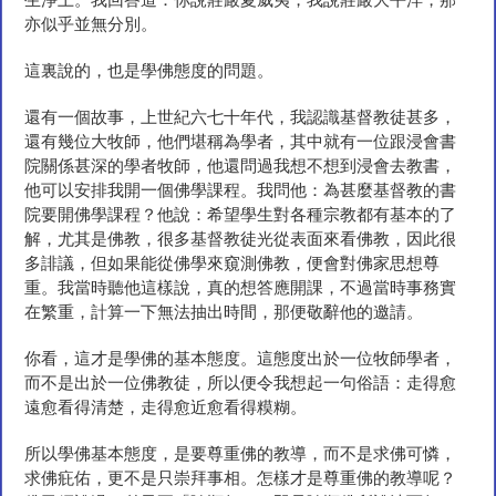
生淨土。我回答道：你說莊嚴夏威夷，我說莊嚴大平洋，那
亦似乎並無分別。
這裏說的，也是學佛態度的問題。
還有一個故事，上世紀六七十年代，我認識基督教徒甚多，
還有幾位大牧師，他們堪稱為學者，其中就有一位跟浸會書
院關係甚深的學者牧師，他還問過我想不想到浸會去教書，
他可以安排我開一個佛學課程。我問他：為甚麼基督教的書
院要開佛學課程？他說：希望學生對各種宗教都有基本的了
解，尤其是佛教，很多基督教徒光從表面來看佛教，因此很
多誹議，但如果能從佛學來窺測佛教，便會對佛家思想尊
重。我當時聽他這樣說，真的想答應開課，不過當時事務實
在繁重，計算一下無法抽出時間，那便敬辭他的邀請。
你看，這才是學佛的基本態度。這態度出於一位牧師學者，
而不是出於一位佛教徒，所以便令我想起一句俗語：走得愈
遠愈看得清楚，走得愈近愈看得糢糊。
所以學佛基本態度，是要尊重佛的教導，而不是求佛可憐，
求佛疪佑，更不是只崇拜事相。怎樣才是尊重佛的教導呢？