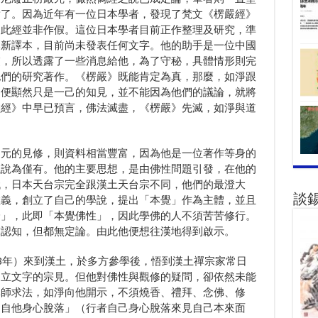
對了。因為近年有一位日本學者，發現了梵文《楞嚴經》
明此經並非作假。這位日本學者目前正作整理及研究，準
本新譯本，目前尚未發表任何文字。他的助手是一位中國
交，所以透露了一些消息給他，為了守秘，具體情形則完
他們的研究著作。《楞嚴》既能肯定為真，那麼，如淨跟
那便顯然只是一己的知見，並不能因為他們的議論，就將
盡經》中早已預言，佛法滅盡，《楞嚴》先滅，如淨與道
。
道元的見修，則資料相當豐富，因為他是一位著作等身的
以說為僅有。他的主要思想，是由佛性問題引發，在他的
代，日本天台宗完全跟漢土天台宗不同，他們的最澄大
談
教義，創立了自己的學說，提出「本覺」作為主體，並且
身」，此即「本覺佛性」，因此學佛的人不須苦苦修行。
求認知，但都無定論。由此他便想往漢地得到啟示。
23年）來到漢土，於多方參學後，悟到漢土禪宗家常日
不立文字的宗見。但他對佛性與觀修的疑問，卻依然未能
禪師求法，如淨向他開示，不須燒香、禮拜、念佛、修
「自他身心脫落」（行者自己身心脫落來見自己本來面