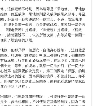
是修，這個觀點不特別，因為這即是「果地修」。果地修
開始修，修至成佛，果地修則是依成佛的果來起修，修至
圓圈，起筆那一點與終結的一點重合。不過，依筆者理
修，但卻不是畫一個圓，而是走螺旋梯，看來似乎是走圓
走。《理趣般若》是這樣、《圓覺經》是這樣、《楞嚴
》中，諸菩薩說不二，依其所說次第，亦等於是一個圈一
，便到了螺旋梯的頂層。
果地修，但卻只得一個層次（自他身心脫落），這雖然是
走圓圈。釋迦在《圓覺經》中說三種觀行方便，都由圓覺
，有所緣境，行者即止於所緣境中，在這境界，其實已經
二個圈走「等至」的境界，觀察一切法如幻，任一切法如
身心脫落（證圓覺的決定見）。第三個圈走「禪那」的境
依如淨法師的說法，因為禪那的境界，不偏落於止，亦不
落。但他們卻只見到走三個圓圈，便將他看成是須要脫落
雙運而得到「悉有」。
禪宗修證，也就是其修證無誤」，可能許先生是將走一個
都是圈，步法也相同，所以便認定其修證無誤，因為二者