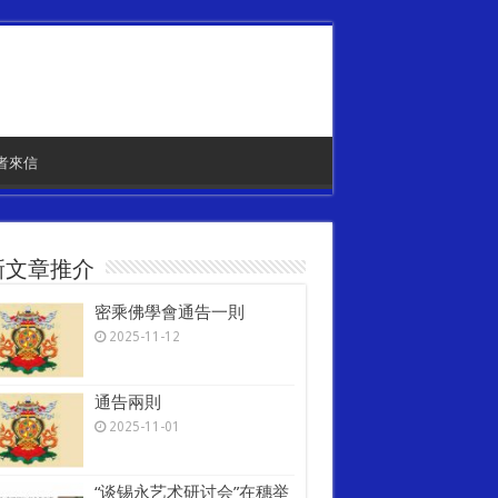
者來信
新文章推介
密乘佛學會通告一則
2025-11-12
通告兩則
2025-11-01
“谈锡永艺术研讨会”在穗举