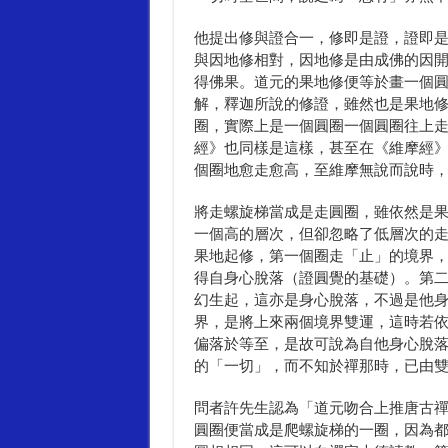
他提出修與證合一，修即是證，證即
與因地修相對，因地修是由成佛的因
得佛果。道元的果地修便等於畫一個
解，釋迦所說的修證，雖然也是果地
圈，實際上是一個圓圈一個圓圈往上
經》也同樣是這樣，甚至在《維摩經
個圈地愈走愈高，至維摩無說而說時
將走螺旋梯當成是走圓圈，雖依然是
一個高的層次，但卻忽略了低層次的
果地起修，第一個圈走「止」的境界
得自身心脫落（證圓覺的基礎）。第
幻生起，這亦是身心脫落，不過是他
界，是將上來兩個境界雙運，這時若
偏落於等至，是故可說為自他身心脫
的「一切」，而不知於禪那時，已由
問者許先生認為「道元吻合上推唐古
圓圈便當成是爬螺旋梯的一圈，因為