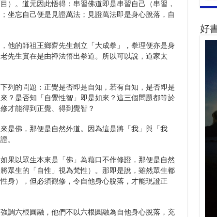
面目）。道元因此悟得：串習佛道即是串習自己（串習，
己；坐忘自己便是見證萬法；見證萬法即是身心脫落，自
好
知，他的師祖王鄉齋先生創立「大成拳」，拳理便亦是身
王老先生實在是由禪法悟出拳道。所以可以說，道家太
出下列的問題：正覺是否即是自知，若有自知，是否即是
如來？是否知「自覺性智」即是如來？這三個問題都等於
觀修才能得到正覺、得到覺智？
本來是佛，那便是自然外道。因為這是將「我」與「我
謂證。
，如果以眾生本來是「佛」為藉口不作修證，那便是自然
（將眾生的「自性」視為梵性）。那即是說，雖然眾生都
自性身），但必須觀修，令自他身心脫落，才能現證正
嚴強調六根圓融，他們不以六根圓融為自他身心脫落，充