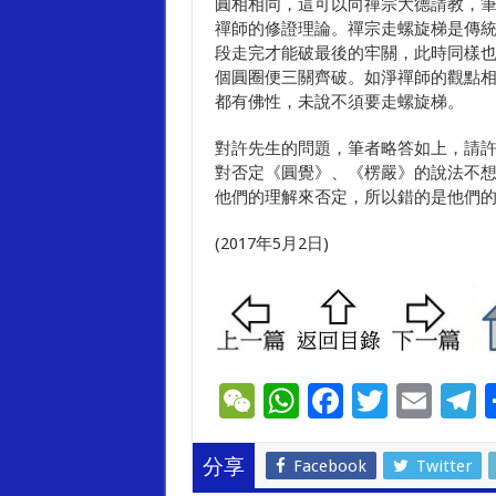
圓相相同，這可以向禪宗大德請教，
禪師的修證理論。禪宗走螺旋梯是傳
段走完才能破最後的牢關，此時同樣
個圓圈便三關齊破。如淨禪師的觀點
都有佛性，未說不須要走螺旋梯。
對許先生的問題，筆者略答如上，請
對否定《圓覺》、《楞嚴》的說法不
他們的理解來否定，所以錯的是他們
(2017年5月2日)
W
W
F
T
E
T
e
h
ac
wi
m
e
C
at
e
tt
ai
e
Facebook
Twitter
分享