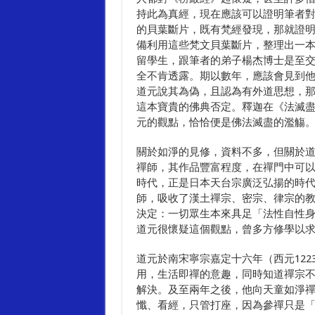
持此為真經，現在應該可以證明筆者
的貝葉斷片，既有梵經發現，那就證
備利用這些梵文貝葉斷片，整理出一
留學生，跟筆者的弟子楊杰博士是至
全不肯透露。期以數年，應該會見到
道元說其為偽，且認為有外道思想，
這本寶貴的佛典否定。釋迦在《法滅
元的觀點，恰恰便是佛法滅盡的濫觴
關於如淨的見修，資料不多，但關於
禪師，其作品豐富程度，在禪門中可
時代，正是日本天台宗廣泛弘揚的時
師，吸收了漢土禪宗、密宗、律宗的
決定：一切眾生本來具足「法性自性
道元很懷疑這個觀點，曾多方修學以
道元於南宋寧宗嘉定十六年（西元12
用，生活即禪的意趣，同時知道禪宗
解決。及至兩年之後，他向天童如淨
懺、看經，只管打座，因為參禪只是