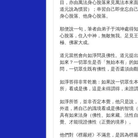
目，亦由萬法身心脫落來見萬法本來
道元說為慣習）；串習自己即坐忘自
身心脫落、他身心脫落。
順便說一句，筆者由弟子于鴻坤處得
心脫落，住入中神，無敵無我。足見
極、佛家大成。
道元當然會向如淨問及佛性。道元提
如來？一切眾生是否「無始本有」的
問，一切眾生既有佛性，是否還須由
如淨答得非常乾脆：如果說一切眾生
所」看成是佛，這是未得謂得，未證
如淨所答，並非否定本覺，他只是說
外道，將自己的識境看成是佛的智境
具有如來法身（佛性、如來藏、法性
覺、才能現證佛性（正覺的境界）。
他們對《楞嚴經》不滿意，是因為楞