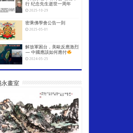
行 纪念先生逝世一周年
2025-10-29
密乘佛學會公告一則
2025-05-01
解放軍困台，美歐反應激烈
— 中國應該如何應付
2024-05-25
錫永畫室