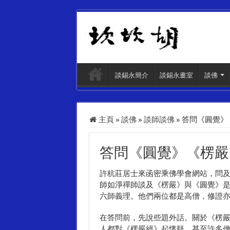
談錫永簡介
談錫永畫室
談佛
主頁
»
談佛
»
談師談佛
»
答問《圓覺》
答問《圓覺》《楞嚴
許杭莊居士來函密乘佛學會網站，問
師如淨禪師談及《楞嚴》與《圓覺》
六師義理。他們兩位都是高僧，修證
在答問前，先說些題外話。關於《楞
人都對《楞嚴經》起懷疑，甚至許多