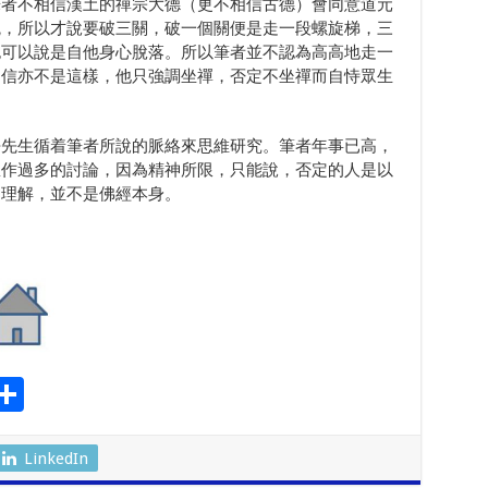
筆者不相信漢土的禪宗大德（更不相信古德）會同意道元
統，所以才說要破三關，破一個關便是走一段螺旋梯，三
也可以說是自他身心脫落。所以筆者並不認為高高地走一
相信亦不是這樣，他只強調坐禪，否定不坐禪而自恃眾生
許先生循着筆者所說的脈絡來思維研究。筆者年事已高，
想作過多的討論，因為精神所限，只能說，否定的人是以
的理解，並不是佛經本身。
S
l
h
ar
LinkedIn