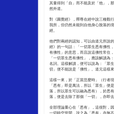
其量得到「自」而不能及於「他」，
然外道。
對《圓覺經》，釋尊在經中說三種觀
我所，但仍然未能到自他身心脫落的
經。
他們對兩經的認知，可以由道元所說
經》的一句話：「一切眾生悉有佛性
有佛性」的意思，而且說這佛性常住
「一切眾生悉有佛性」，應該解讀為
名詞。這樣解讀，便可以說為：「眾
切」便不能說是「佛性」。道元這樣
這樣一來，於「正當恁麼時」（行者
「悉有」即是萬法，所以「眾生」便
落，所以眾生可以融為悉有），於悉
落，便是去除了那個「一切」，亦即
全部理論重心在「悉有」，這很對，
一切時空世間，說之為「悉有」亦無