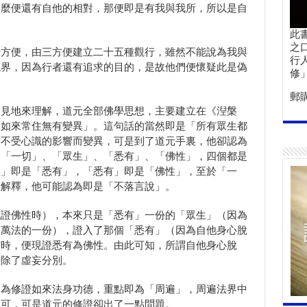
那麼便還有自他的相對，那便即是有我與我所，所以是自
此
之
行方便，由三方便建立二十五種觀行，雖然不能說為我與
行
境界，因為行者還有追求的目的，是故他們便懷疑此是偽
修
郵
的見地來理解，道元全部佛學思想，主要建立在《湼槃
，如來常住無有變異」。這句話的當然即是「所有眾生都
，不受心識的影響而變異，可是到了道元手裏，他卻認為
：「一切」、「眾生」、「悉有」、「佛性」，四個都是
生」即是「悉有」，「悉有」即是「佛性」，至於「一
來解釋，他可能認為即是「不落言說」。
現證佛性時），本來只是「悉有」一份的「眾生」（因為
是萬法的一份），證入了那個「悉有」（因為自他身心脫
有時，便現證悉有為佛性。由此可知，所謂自他身心脫
去除了虛妄分別。
因為修證如來法身功德，重點即為「周遍」，周遍法界中
不可，可是道元的修證卻出了一點問題。