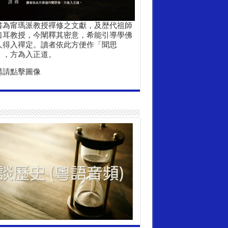
書為甯瑪派教授禪修之文獻，及歴代祖師
口耳教授，今闡釋其密意，希能引導學佛
人得入禪定。讀者依此方便作「聞思
」，方為入正道。
購請點擊圖像