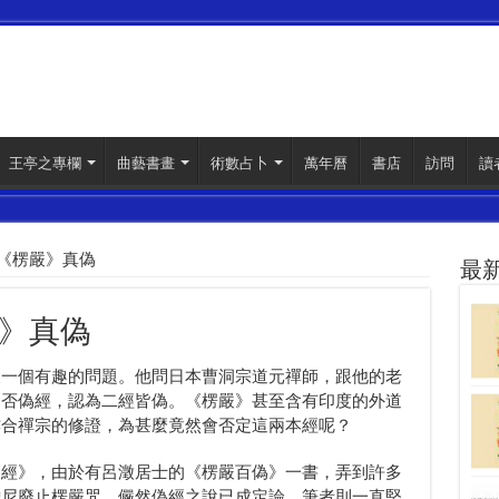
王亭之專欄
曲藝書畫
術數占卜
萬年曆
書店
訪問
讀
《楞嚴》真偽
最
》真偽
及一個有趣的問題。他問日本曹洞宗道元禪師，跟他的老
是否偽經，認為二經皆偽。《楞嚴》甚至含有印度的外道
亦合禪宗的修證，為甚麼竟然會否定這兩本經呢？
嚴經》，由於有呂澂居士的《楞嚴百偽》一書，弄到許多
僧尼廢止楞嚴咒，儼然偽經之說已成定論，筆者則一直堅