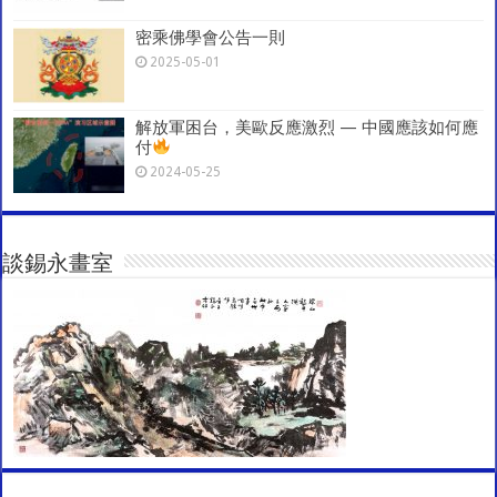
密乘佛學會公告一則
2025-05-01
解放軍困台，美歐反應激烈 — 中國應該如何應
付
2024-05-25
談錫永畫室