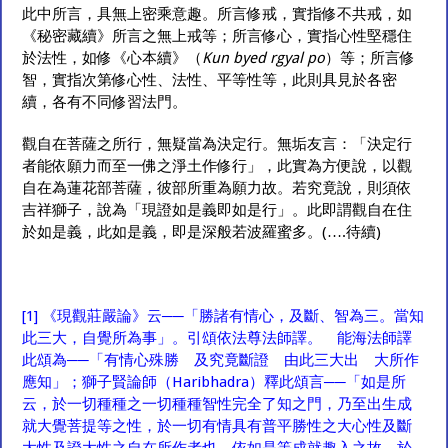
此中所言，具無上密乘意趣。所言修戒，實指修不共戒，如
《秘密藏續》所言之無上戒等；所言修心，實指心性堅穩住
於法性，如修《心本續》（
Kun byed rgyal po
）等；所言修
智，實指次第修心性、法性、平等性等，此則具見於各密
續，各有不同修習法門。
觀自在菩薩之所行，無疑當為決定行。無垢友言：「決定行
者能依願力而至一佛之淨土作修行」，此實為方便說，以觀
自在為蓮花部菩薩，彼部所重為願力故。若究竟說，則須依
吉祥獅子，說為「現證如是義即如是行」。此即謂觀自在住
於如是義，此如是義，即是深般若波羅蜜多。(….待續)
[1]
《現觀莊嚴論》云──「勝諸有情心，及斷、智為三。當知
此三大，自覺所為事」。引頌依法尊法師譯。 能海法師譯
此頌為──「有情心殊勝 及究竟斷證 由此三大出 大所作
應知」；獅子賢論師（Haribhadra）釋此頌言──「如是所
云，於一切種種之一切種種智性完全了知之門，乃至出生成
就大覺菩提等之性，於一切有情具有普平勝性之大心性及斷