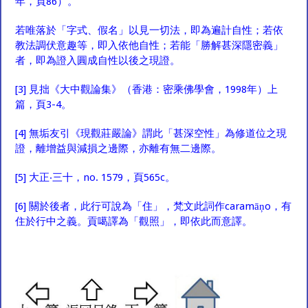
年，頁86）。
若唯落於「字式、假名」以見一切法，即為遍計自性；若依
教法調伏意趣等，即入依他自性；若能「勝解甚深隱密義」
者，即為證入圓成自性以後之現證。
[3]
見拙《大中觀論集》（香港：密乘佛學會，1998年）上
篇，頁3-4。
[4]
無垢友引《現觀莊嚴論》謂此「甚深空性」為修道位之現
證，離增益與減損之邊際，亦離有無二邊際。
[5]
大正‧三十，no. 1579，頁565c。
[6]
關於後者，此行可說為「住」，梵文此詞作caramāņo，有
住於行中之義。貢噶譯為「觀照」，即依此而意譯。