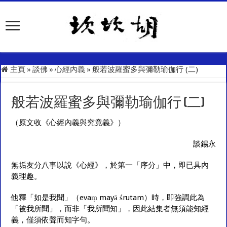
主頁
»
談佛
»
心經內義
»
般若波羅蜜多與彌勒瑜伽行 (二)
般若波羅蜜多與彌勒瑜伽行 (二)
（原文收《心經內義與究竟義》）
談錫永
無垢友分八事以說《心經》，於第一「序分」中，即已具內
義理趣。
他釋「如是我聞」（evaṃ mayā śrutam）時，即強調此為
「被我所聞」，而非「我所聞知」，因此結集者無須能知經
義，僅須依聲而知字句。