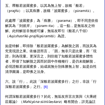
五、釋般若波羅蜜多。以其為無上智，故稱「般若」
（prajñā）；以其殊勝，故稱「波羅蜜多」（pāramitā）。
此處釋「波羅蜜多」為「殊勝」（parama），即不同意依俗
解其為「到彼岸」（pāram-ita），這一點，是無垢友之特
解。此特解並非無經可據，無垢友即引《般若八千頌》
（
Aṣţāshasrīkā-prajñāpāramitā
）為證。
如是特解，即排除「般若波羅蜜多」為解脫之因，而說其為
究竟現證之果。依修證而言，「因」無非只是比量，而「現
證」則為現量。更深言之，則但能了知般若波羅蜜多體性
者，即僅了知解脫之因而於因中作種種行，是仍未能解脫，
必現證般若波羅蜜多，始成就無分別殊勝無上智，如是自性
清淨圓滿，是即佛之法身。
六、說「行」。此說「深般若波羅蜜多行」之行，非說「行
深般若波羅蜜多」之行。
[6]
何謂深般若波羅蜜多行？於此，無垢友所言次第與《大乘經
莊嚴論》（
Mahāyāna-sūtrālaṃkara
）略有開合，詳見論註