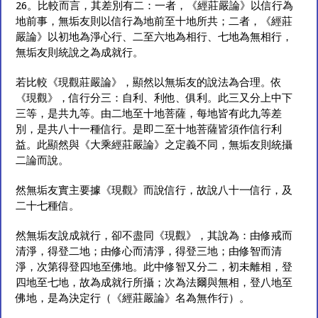
26。比較而言，其差別有二：一者，《經莊嚴論》以信行為
地前事，無垢友則以信行為地前至十地所共；二者，《經莊
嚴論》以初地為淨心行、二至六地為相行、七地為無相行，
無垢友則統說之為成就行。
若比較《現觀莊嚴論》，顯然以無垢友的說法為合理。依
《現觀》，信行分三：自利、利他、俱利。此三又分上中下
三等，是共九等。由二地至十地菩薩，每地皆有此九等差
別，是共八十一種信行。是即二至十地菩薩皆須作信行利
益。此顯然與《大乘經莊嚴論》之定義不同，無垢友則統攝
二論而說。
然無垢友實主要據《現觀》而說信行，故說八十一信行，及
二十七種信。
然無垢友說成就行，卻不盡同《現觀》，其說為：由修戒而
清淨，得登二地；由修心而清淨，得登三地；由修智而清
淨，次第得登四地至佛地。此中修智又分二，初未離相，登
四地至七地，故為成就行所攝；次為法爾與無相，登八地至
佛地，是為決定行（《經莊嚴論》名為無作行）。