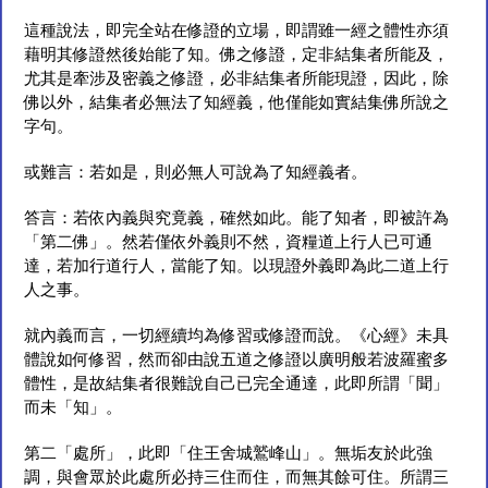
這種說法，即完全站在修證的立場，即謂雖一經之體性亦須
藉明其修證然後始能了知。佛之修證，定非結集者所能及，
尤其是牽涉及密義之修證，必非結集者所能現證，因此，除
佛以外，結集者必無法了知經義，他僅能如實結集佛所說之
字句。
或難言：若如是，則必無人可說為了知經義者。
答言：若依內義與究竟義，確然如此。能了知者，即被許為
「第二佛」。然若僅依外義則不然，資糧道上行人已可通
達，若加行道行人，當能了知。以現證外義即為此二道上行
人之事。
就內義而言，一切經續均為修習或修證而說。《心經》未具
體說如何修習，然而卻由說五道之修證以廣明般若波羅蜜多
體性，是故結集者很難說自己已完全通達，此即所謂「聞」
而未「知」。
第二「處所」，此即「住王舍城鷲峰山」。無垢友於此強
調，與會眾於此處所必持三住而住，而無其餘可住。所謂三