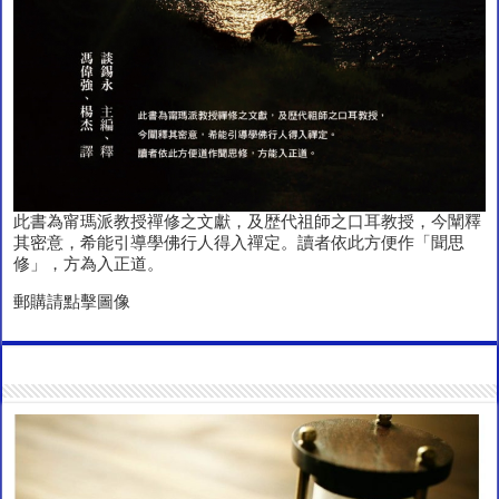
此書為甯瑪派教授禪修之文獻，及歴代祖師之口耳教授，今闡釋
其密意，希能引導學佛行人得入禪定。讀者依此方便作「聞思
修」，方為入正道。
郵購請點擊圖像