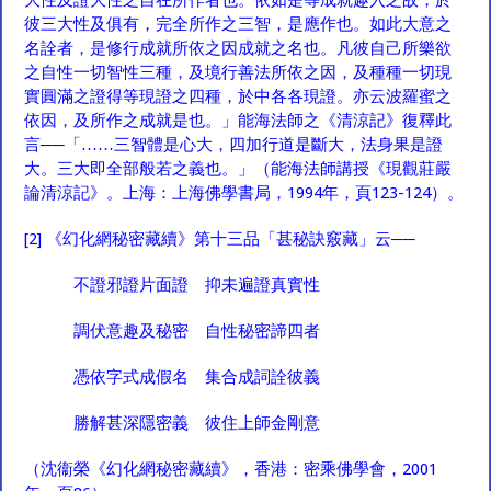
大性及證大性之自在所作者也。依如是等成就趣入之故，於
彼三大性及俱有，完全所作之三智，是應作也。如此大意之
名詮者，是修行成就所依之因成就之名也。凡彼自己所樂欲
之自性一切智性三種，及境行善法所依之因，及種種一切現
實圓滿之證得等現證之四種，於中各各現證。亦云波羅蜜之
依因，及所作之成就是也。」能海法師之《清涼記》復釋此
言──「……三智體是心大，四加行道是斷大，法身果是證
大。三大即全部般若之義也。」（能海法師講授《現觀莊嚴
論清涼記》。上海：上海佛學書局，1994年，頁123-124）。
[2]
《幻化網秘密藏續》第十三品「甚秘訣竅藏」云──
不證邪證片面證 抑未遍證真實性
調伏意趣及秘密 自性秘密諦四者
憑依字式成假名 集合成詞詮彼義
勝解甚深隱密義 彼住上師金剛意
（沈衞榮《幻化網秘密藏續》，香港：密乘佛學會，2001