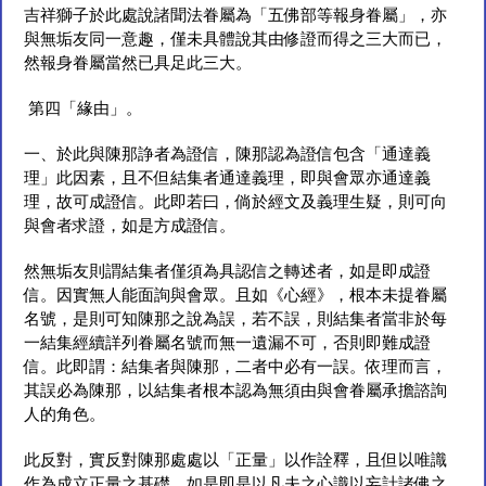
吉祥獅子於此處說諸聞法眷屬為「五佛部等報身眷屬」，亦
與無垢友同一意趣，僅未具體說其由修證而得之三大而已，
然報身眷屬當然已具足此三大。
第四「緣由」。
一、於此與陳那諍者為證信，陳那認為證信包含「通達義
理」此因素，且不但結集者通達義理，即與會眾亦通達義
理，故可成證信。此即若曰，倘於經文及義理生疑，則可向
與會者求證，如是方成證信。
然無垢友則謂結集者僅須為具認信之轉述者，如是即成證
信。因實無人能面詢與會眾。且如《心經》，根本未提眷屬
名號，是則可知陳那之說為誤，若不誤，則結集者當非於每
一結集經續詳列眷屬名號而無一遺漏不可，否則即難成證
信。此即謂：結集者與陳那，二者中必有一誤。依理而言，
其誤必為陳那，以結集者根本認為無須由與會眷屬承擔諮詢
人的角色。
此反對，實反對陳那處處以「正量」以作詮釋，且但以唯識
作為成立正量之基礎。如是即是以凡夫之心識以妄計諸佛之