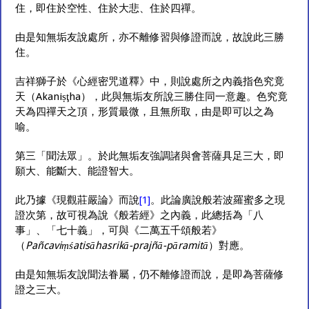
住，即住於空性、住於大悲、住於四禪。
由是知無垢友說處所，亦不離修習與修證而說，故說此三勝
住。
吉祥獅子於《心經密咒道釋》中，則說處所之內義指色究竟
天（Akaniṣţha），此與無垢友所說三勝住同一意趣。色究竟
天為四禪天之頂，形質最微，且無所取，由是即可以之為
喻。
第三「聞法眾」。於此無垢友強調諸與會菩薩具足三大，即
願大、能斷大、能證智大。
此乃據《現觀莊嚴論》而說
[1]
。此論廣說般若波羅蜜多之現
證次第，故可視為說《般若經》之內義，此總括為「八
事」、「七十義」，可與《二萬五千頌般若》
（
Pañcaviṃśatisāhasrikā-prajñā-pāramitā
）對應。
由是知無垢友說聞法眷屬，仍不離修證而說，是即為菩薩修
證之三大。