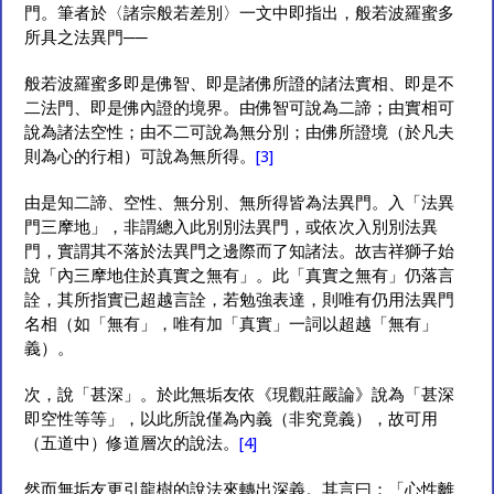
門。筆者於〈諸宗般若差別〉一文中即指出，般若波羅蜜多
所具之法異門──
般若波羅蜜多即是佛智、即是諸佛所證的諸法實相、即是不
二法門、即是佛內證的境界。由佛智可說為二諦；由實相可
說為諸法空性；由不二可說為無分別；由佛所證境（於凡夫
則為心的行相）可說為無所得。
[3]
由是知二諦、空性、無分別、無所得皆為法異門。入「法異
門三摩地」，非謂總入此別別法異門，或依次入別別法異
門，實謂其不落於法異門之邊際而了知諸法。故吉祥獅子始
說「內三摩地住於真實之無有」。此「真實之無有」仍落言
詮，其所指實已超越言詮，若勉強表達，則唯有仍用法異門
名相（如「無有」，唯有加「真實」一詞以超越「無有」
義）。
次，說「甚深」。於此無垢友依《現觀莊嚴論》說為「甚深
即空性等等」，以此所說僅為內義（非究竟義），故可用
（五道中）修道層次的說法。
[4]
然而無垢友更引龍樹的說法來轉出深義。其言曰：「心性離