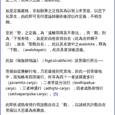
足三大，以具大悲故，成就利他。
如是定義嚴格，非如顯乘之泛指其為以智上求菩提、以悲下
化眾生，由此即可見印度論師嚴依修證以作定義，不稍含
糊。
至於「聖」之定義，為「遠離罪障及不善法」，而「觀」則
為「下視有情」，如是於自他皆得自在（此為吉祥獅子
語），故名「聖觀自在」。此以其名號中之avalokite，釋為
「下觀」（avalokayati），此亦具甚深修證義。
此如《瑜伽師地論》（
Yogācārabhūmi
）說菩薩行所云──
菩薩始從勝解行地，乃至最後到究竟地，於此一切菩薩地
中，當知略有四菩薩行。何等為四？一者波羅蜜多行
（pāramitā-caryā）；二者菩提分法行（bodhipakṣa-
caryā）；三者神通行（adhijñā-caryā）；四者成熟有情行
（sattvaparipāka-caryā）。
[5]
此即依成熟有情行而說觀自在之「觀」，以諸經共許觀自在
菩薩以大悲最為殊勝故。