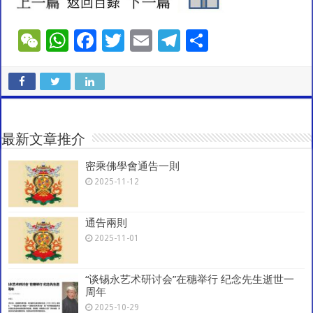
W
W
F
T
E
T
S
e
h
ac
wi
m
el
h
C
at
e
tt
ai
e
ar
h
sA
b
er
l
gr
e
at
p
o
a
最新文章推介
p
o
m
密乘佛學會通告一則
k
2025-11-12
通告兩則
2025-11-01
“谈锡永艺术研讨会”在穗举行 纪念先生逝世一
周年
2025-10-29