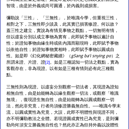
智境，由是於外義或尚可圓通，於內義則成損害。
彌勒說「三性」、「三無性」，於唯識今學，但重視三性，
相對之下，三無性即少談及，此其實已損害修證。何以故？
蓋三性之建立，實說為有情見事物之觀點，一切無明有情，
但以虛妄分別以成立事物為實有，此即賦予事物以遍計自
性；於證知事物由緣生時或依內識而顯現時，此即賦予事物
以依他自性；於證知事物實相時，此即賦予事物以圓成自
性。如是即《幻化網秘密藏續》（
gSang ba
‘
i snying po
）之
所謂未證、片證、證
[2]
。如是三種認知一切法之觀點，實為
客觀存在，非為現證。以有如是三種有情則必有此三種觀
點。
三無性則為現證。以虛妄分別觀察一切法者，其現證為證知
相無自性，由是始能轉為以緣生觀察一切法，或觀察「唯識
無境」，復現證生無自性，由是始能轉為以圓成觀察一切
法，然此非究竟，行者尚須修證勝義無自性。──唯識今學末
流，以圓成實性為究竟，大誤，此即不明體性與現證不同，
亦不明彌勒教法之全體。若現證圓成實性已為究竟，是則彌
勒尚何須安立勝義無自性也？然此亦正為但持外義以說體性