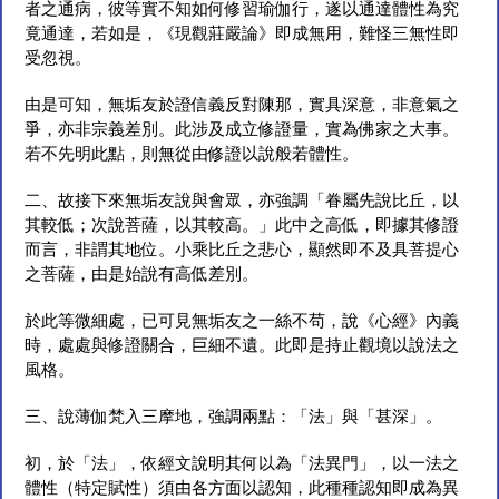
者之通病，彼等實不知如何修習瑜伽行，遂以通達體性為究
竟通達，若如是，《現觀莊嚴論》即成無用，難怪三無性即
受忽視。
由是可知，無垢友於證信義反對陳那，實具深意，非意氣之
爭，亦非宗義差別。此涉及成立修證量，實為佛家之大事。
若不先明此點，則無從由修證以說般若體性。
二、故接下來無垢友說與會眾，亦強調「眷屬先說比丘，以
其較低；次說菩薩，以其較高。」此中之高低，即據其修證
而言，非謂其地位。小乘比丘之悲心，顯然即不及具菩提心
之菩薩，由是始說有高低差別。
於此等微細處，已可見無垢友之一絲不苟，說《心經》內義
時，處處與修證關合，巨細不遺。此即是持止觀境以說法之
風格。
三、說薄伽梵入三摩地，強調兩點：「法」與「甚深」。
初，於「法」，依經文說明其何以為「法異門」，以一法之
體性（特定賦性）須由各方面以認知，此種種認知即成為異