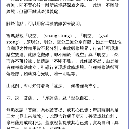
有無，即不置心於一離所緣境甚深處之義。」此謂非不離所
緣境，但卻不離其甚深義處。
關於這點，可以用甯瑪派的修習來說明。
甯瑪派觀「現空」（snang stong）、「明空」（gsal
stong），須現分、明分、空分三無分別而觀，如是一切法性
自顯現之性相用皆不起分別，由此觀修境界，行者即可現證
樂空雙運。此際之觀修，即不離於「現空」與「明空」，然
而亦不落於彼，是所謂「不即不離」。此修證不易，由是始
有種種修法建立，引導行者現證此修證境。但種種修法卻可
落邊際，如執持心光明、唯一明點等。
由此例，即可知何者為「甚深」，何者僅為導引。
四、說「菩薩」、「摩訶薩」及「聖觀自在」。
無垢友謂「菩薩」為欲證菩提、或其心已覺；摩訶薩則具足
三大（見上來所說），此即吉祥獅子所云，菩薩成就自利，
摩訶薩則成就利他。蓋欲證菩提或其心已覺，實為自利；具