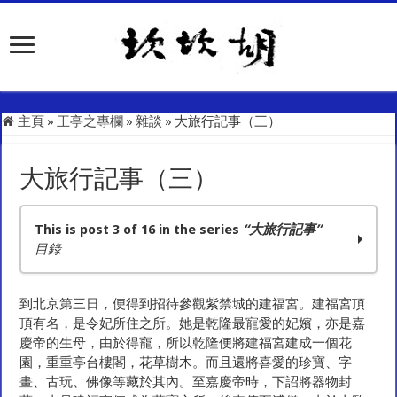
主頁
»
王亭之專欄
»
雜談
»
大旅行記事（三）
大旅行記事（三）
This is post 3 of 16 in the series
“大旅行記事”
目錄
大旅行記事（一）
到北京第三日，便得到招待參觀紫禁城的建福宮。建福宮頂
大旅行記事（二）
頂有名，是令妃所住之所。她是乾隆最寵愛的妃嬪，亦是嘉
大旅行記事（三）
慶帝的生母，由於得寵，所以乾隆便將建福宮建成一個花
大旅行記事（四）
園，重重亭台樓閣，花草樹木。而且還將喜愛的珍寶、字
大旅行記事（五）
畫、古玩、佛像等藏於其內。至嘉慶帝時，下詔將器物封
大旅行記事（六）