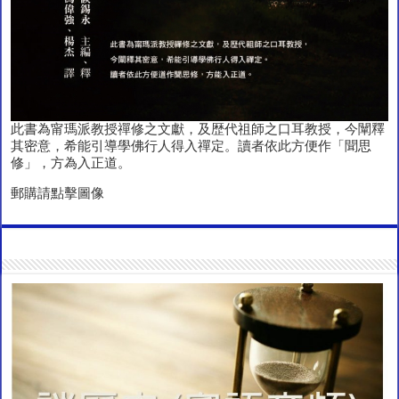
此書為甯瑪派教授禪修之文獻，及歴代祖師之口耳教授，今闡釋
其密意，希能引導學佛行人得入禪定。讀者依此方便作「聞思
修」，方為入正道。
郵購請點擊圖像