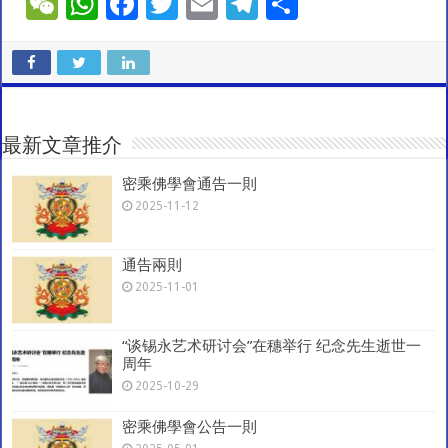
W
W
F
T
E
T
S
e
h
ac
wi
m
el
h
C
at
e
tt
ai
e
ar
h
sA
b
er
l
gr
e
at
p
o
a
最新文章推介
p
o
m
密乘佛學會通告一則
k
2025-11-12
通告兩則
2025-11-01
“谈锡永艺术研讨会”在穗举行 纪念先生逝世一
周年
2025-10-29
密乘佛學會公告一則