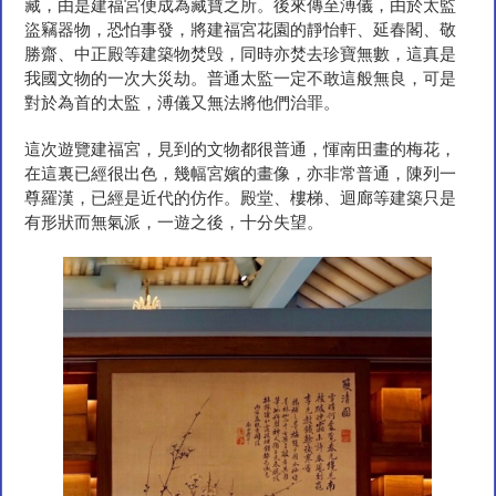
藏，由是建福宮便成為藏寶之所。後來傳至溥儀，由於太監
大旅行記事（七）
盜竊器物，恐怕事發，將建福宮花園的靜怡軒、延春閣、敬
大旅行記事（八）
勝齋、中正殿等建築物焚毁，同時亦焚去珍寶無數，這真是
大旅行記事（九）
我國文物的一次大災劫。普通太監一定不敢這般無良，可是
大旅行記事（十）
對於為首的太監，溥儀又無法將他們治罪。
大旅行記事（十一）
大旅行記事（十二）
這次遊覽建福宮，見到的文物都很普通，惲南田畫的梅花，
大旅行記事（十三）
在這裏已經很出色，幾幅宮嬪的畫像，亦非常普通，陳列一
大旅行記事（十四）
尊羅漢，已經是近代的仿作。殿堂、樓梯、迴廊等建築只是
大旅行記事（十五）
有形狀而無氣派，一遊之後，十分失望。
大旅行記事（十六）