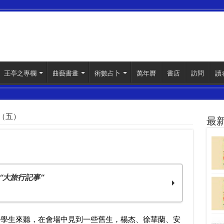
王亭之專欄
曲藝書畫
術數占卜
萬年曆
書店
訪問
讀
（五）
最
“大旅行記事”
華學生來聽，在會場中見到一些舊生，楊杰、徐華蘭、安