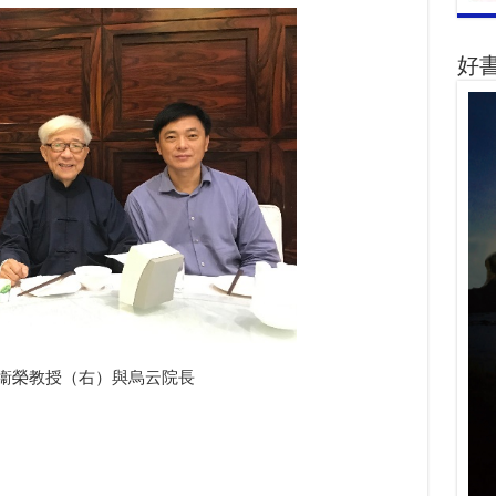
好
衞榮教授（右）與烏云院長
。