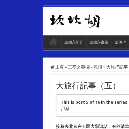
談錫永簡介
談錫永畫室
談佛
主頁
»
王亭之專欄
»
雜談
»
大旅行記事
大旅行記事（五）
This is post 5 of 16 in the series
目錄
大旅行記事（一）
接着去北京在人民大學講話，有些清