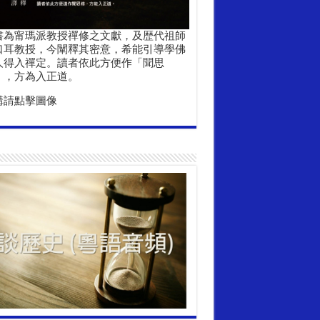
書為甯瑪派教授禪修之文獻，及歴代祖師
口耳教授，今闡釋其密意，希能引導學佛
人得入禪定。讀者依此方便作「聞思
」，方為入正道。
購請點擊圖像