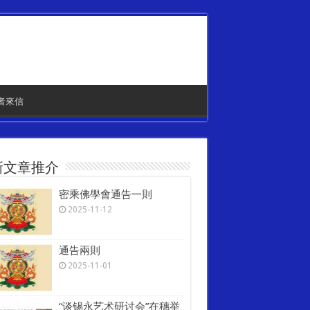
者來信
新文章推介
密乘佛學會通告一則
2025-11-12
通告兩則
2025-11-01
“谈锡永艺术研讨会”在穗举