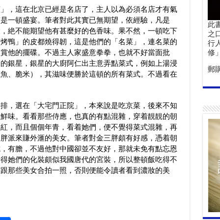
董」，這在北京已經是名店了，主人以為必須名店才有氣
該是一頓盛宴。筆者對此其實已無期望，依經驗，凡是
此
設，絶不能期望他有甚麼好的色香味。果不然，一頓吃下
之
京烤鴨」的皮都燒得韌，這是他們的「名菜」，連名菜的
行
欣賞他的擺碟。不過主人家盛意拳拳，也就不好當面批
修
多的銀星，銀星的大廚阿仁出主意弄點菜式，例如上湯浸
郵
魷魚、脆米），其滋味便勝於這頓的所有菜式。不過看在
。
安排，選在「大宅門正院」，本來說是吃京菜，後來不知
朝鮮味。看看那些侍應，也真的有點混雜，穿着靚靚的朝
真紅，而且個個年青，看着她們，便不覺得菜式混雜，再
三胖派來賺外滙的美女。筆者對金三胖頗有好感，憑着朝
抗，有膽，不過他對中國卻並不友好，那就未免有點忘恩
覺得她們的化裝頗似我國唐代的宮裝，所以整頓飯吃得不
有跟那些美女合拍一照，否則便能令讀者看到濃妝的美