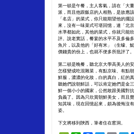
第一頓是午餐，主人客氣，請在「大
派，而且他跟飯店的人相熟，是故應
「名店」的菜式，你只能期望他的擺
來，沒有一味菜式可堪回憶，連「北
水準都如此，其他的菜式，你就只能
評。說老實話，餐宴的水平不及多倫
魚片，以及他的「好有米」（生蠔、
價錢貴的份上，也就不便多所批評了
第二頓是晚餐，聽北京大學高美人的
怎樣變成吃混雜菜，有點京味、有點
鮮服，濃濃的化妝，白的真白，紅的
聽她們說朝鮮話，可以肯定她們是金
鮮一個小小的國家，公然敢跟美國對
負義了。因為只欣賞朝鮮美女，而且
知其味，現在回憶起來，頗為後悔沒
姿。
下文將移到陝西，筆者住在窰洞。