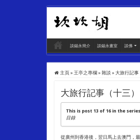
談錫永簡介
談錫永畫室
談佛
主頁
»
王亭之專欄
»
雜談
»
大旅行記事
大旅行記事（十三）
This is post 13 of 16 in the serie
目錄
大旅行記事（一）
從廣州到香港後，翌日馬上去澳門，