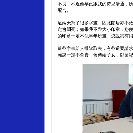
大旅行記事（二）
不良，不過他早已跟我的侍兒溝通，
大旅行記事（三）
配合。
大旅行記事（四）
大旅行記事（五）
這兩天寫了很多字畫，因此閒居亦不
大旅行記事（六）
定會悶死；如果我不帶大小印章，您
大旅行記事（七）
的印章一定不似早年所畫，您說我有
大旅行記事（八）
大旅行記事（九）
這些字畫給人排隊取去，有些還要請
大旅行記事（十）
願說一定不會賣，會傳給子女，以留
大旅行記事（十一）
大旅行記事（十二）
大旅行記事（十三）
大旅行記事（十四）
大旅行記事（十五）
大旅行記事（十六）