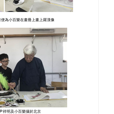
為小百樂在畫冊上畫上羅漢像
尹祥明及小百樂攝於北京