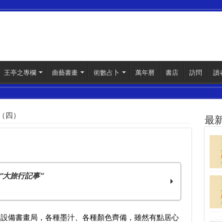
王亭之專欄
曲藝書畫
術數占卜
萬年曆
書店
訪問
讀
（四）
最
“大旅行記事”
已設備書畫局，各種墨汁、各種顏色齊備，雖然有點居心