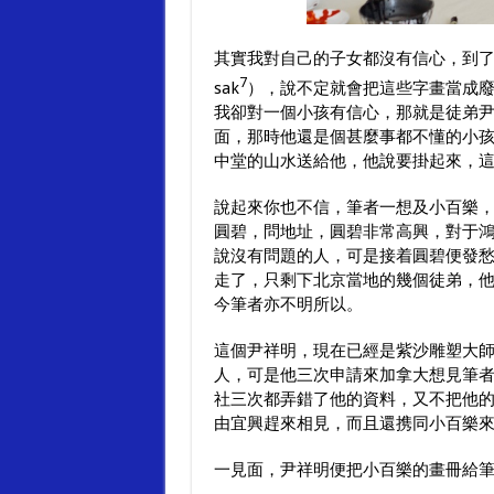
其實我對自己的子女都沒有信心，到
7
sak
），說不定就會把這些字畫當成廢物，
我卻對一個小孩有信心，那就是徒弟
面，那時他還是個甚麼事都不懂的小
中堂的山水送給他，他說要掛起來，
說起來你也不信，筆者一想及小百樂
圓碧，問地址，圓碧非常高興，對于
說沒有問題的人，可是接着圓碧便發
走了，只剩下北京當地的幾個徒弟，
今筆者亦不明所以。
這個尹祥明，現在已經是紫沙雕塑大
人，可是他三次申請來加拿大想見筆
社三次都弄錯了他的資料，又不把他
由宜興趕來相見，而且還携同小百樂
一見面，尹祥明便把小百樂的畫冊給