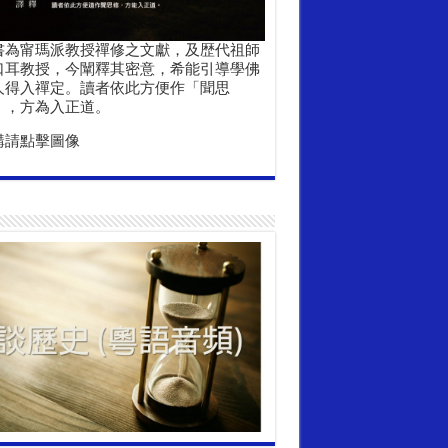
書為甯瑪派教授禪修之文獻，及歴代祖師
口耳教授，今闡釋其密意，希能引導學佛
人得入禪定。讀者依此方便作「聞思
」，方為入正道。
購請點擊圖像