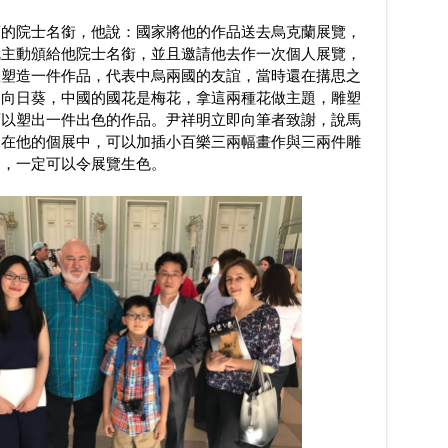
蘭的院士名銜，他說：國家將他的作品送去烏克蘭展覽，
就主動頒給他院士名銜，並且邀請他去作一次個人展覽，
想塑造一件作品，代表中烏兩國的友誼，當時還在搆思之
是向日葵，中國的國花是梅花，拿這兩種花做主題，雕塑
可以塑出一件出色的作品。尹祥明立即向筆者致謝，說馬
，在他的個展中，可以加插小百樂三兩幅畫作與三兩件雕
來，一定可以令展覽生色。