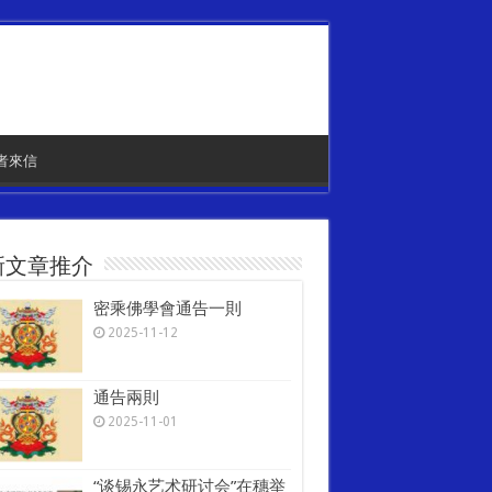
者來信
新文章推介
密乘佛學會通告一則
2025-11-12
通告兩則
2025-11-01
“谈锡永艺术研讨会”在穗举