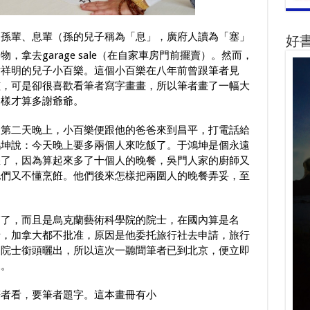
了孫輩、息輩（孫的兒子稱為「息」，廣府人讀為「塞」
好
拿去garage sale（在自家車房門前擺賣）。然而，
尹祥明的兒子小百樂。這個小百樂在八年前曾跟筆者見
孩，可是卻很喜歡看筆者寫字畫畫，所以筆者畫了一幅大
這樣才算多謝爺爺。
，第二天晚上，小百樂便跟他的爸爸來到昌平，打電話給
鴻坤說：今天晚上要多兩個人來吃飯了。于鴻坤是個永遠
愁了，因為算起來多了十個人的晚餐，吳門人家的廚師又
他們又不懂烹餁。他們後來怎樣把兩圍人的晚餐弄妥，至
師了，而且是烏克蘭藝術科學院的院士，在國內算是名
者，加拿大都不批准，原因是他委托旅行社去申請，旅行
的院士銜頭曬出，所以這次一聽聞筆者已到北京，便立即
來。
筆者看，要筆者題字。這本畫冊有小