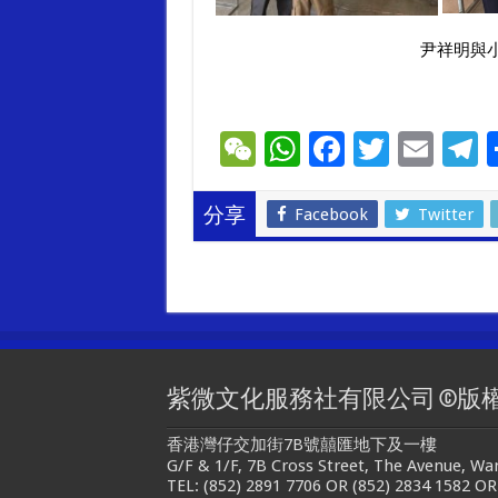
尹祥明與小百樂在
W
W
F
T
E
T
e
h
ac
wi
m
e
C
at
e
tt
ai
e
Facebook
Twitter
分享
h
sA
b
er
l
g
at
p
o
a
p
o
k
紫微文化服務社有限公司 ©版
香港灣仔交加街7B號囍匯地下及一樓
G/F & 1/F, 7B Cross Street, The Avenue, W
TEL: (852) 2891 7706 OR (852) 2834 1582 OR