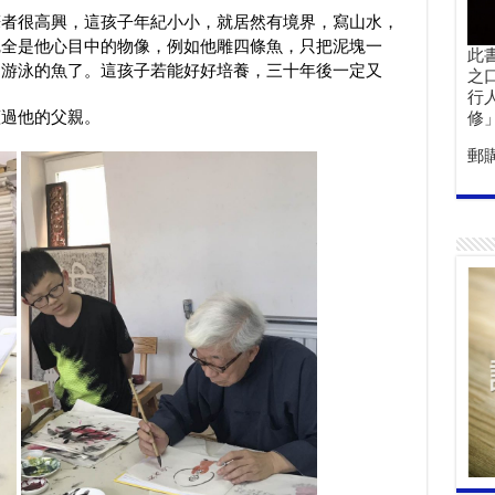
筆者很高興，這孩子年紀小小，就居然有境界，寫山水，
完全是他心目中的物像，例如他雕四條魚，只把泥塊一
此
中游泳的魚了。這孩子若能好好培養，三十年後一定又
之
行
蓋過他的父親。
修
郵