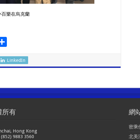
烏克蘭
S
l
h
ar
LinkedIn
r
e
m
權所有
網
密乘
anchai, Hong Kong
 (852) 9883 3560
北美