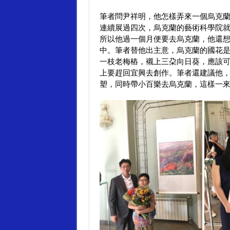
筆者問尹祥明，他怎樣弄來一個烏克
連續展過四次，烏克蘭的藝術科學院
所以他過一個月便要去烏克蘭，他還
中。筆者替他出主意，烏克蘭的國花
一枝老梅樁，襯上三朶向日葵，應該
上要趕回宜興去創作。筆者還建議他
塑，同時帶小百樂去烏克蘭，這樣一