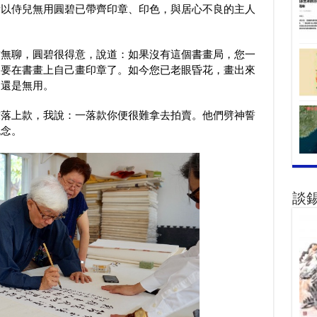
所以侍兒無用圓碧已帶齊印章、印色，與居心不良的主人
致無聊，圓碧很得意，說道：如果沒有這個書畫局，您一
便要在書畫上自己畫印章了。如今您已老眼昏花，畫出來
用還是無用。
求落上款，我說：一落款你便很難拿去拍賣。他們劈神誓
紀念。
談