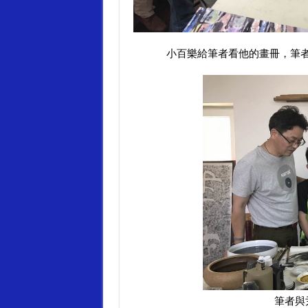
小百樂給筆者看他的畫冊，筆者便
筆者與