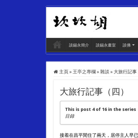
談錫永簡介
談錫永畫室
談佛
主頁
»
王亭之專欄
»
雜談
»
大旅行記事
大旅行記事（四）
This is post 4 of 16 in the series
目錄
大旅行記事（一）
接着在昌平閒住了兩天，居停主人早